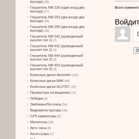
выхода)
[29]
Всего коммент
Глушитель NM 230 (один вход два
выхода)
[17]
Глушитель NM 253 (два входа два
Войдит
выхода)
[16]
Глушитель NM 255 (два входа два
выхода)
[16]
Глушитель NM 342 (разведенный
выхлоп тип 1)
[7]
Глушитель NM 442 (разведенный
выхлоп тип 2)
О
[4]
Глушитель NM 444 (разведенный
выхлоп тип 3)
[3]
Глушитель NM 453 (разведенный
выхлоп тип 4)
[3]
Колесные диски Alucenter
[181]
Колесные диски MAK
[46]
Колесные диски ALUTEC
[18]
Прожектора (освещение)
[25]
Лебедки
[9]
Эмблемы/Логотипы
[54]
Видеорегистраторы
[39]
GPS навигаторы
[5]
Магнитолы
[40]
Авто часы
[8]
Аксессуары
[7]