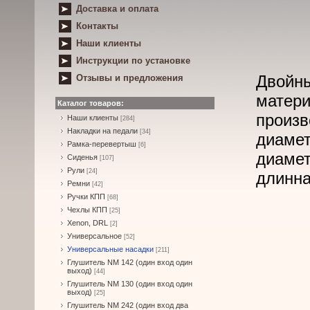
Доставка и оплата
Контакты
Наши клиенты
Инструкции по установке
Двойны
Отзывы и предложения
матери
Каталог товаров:
произв
Наши клиенты
[284]
Накладки на педали
[34]
диамет
Рамка-перевертыш
[6]
диамет
Сиденья
[107]
Рули
[24]
длинна
Ремни
[42]
Ручки КПП
[68]
Чехлы КПП
[25]
Xenon, DRL
[2]
Универсальное
[52]
Универсальные насадки
[211]
Глушитель NM 142 (один вход один
выход)
[44]
Глушитель NM 130 (один вход один
выход)
[25]
Глушитель NM 242 (один вход два