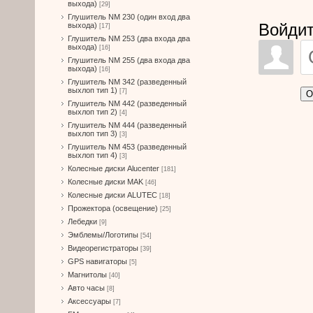
выхода)
[29]
Глушитель NM 230 (один вход два
Войдит
выхода)
[17]
Глушитель NM 253 (два входа два
выхода)
[16]
Глушитель NM 255 (два входа два
выхода)
[16]
Глушитель NM 342 (разведенный
выхлоп тип 1)
[7]
О
Глушитель NM 442 (разведенный
выхлоп тип 2)
[4]
Глушитель NM 444 (разведенный
выхлоп тип 3)
[3]
Глушитель NM 453 (разведенный
выхлоп тип 4)
[3]
Колесные диски Alucenter
[181]
Колесные диски MAK
[46]
Колесные диски ALUTEC
[18]
Прожектора (освещение)
[25]
Лебедки
[9]
Эмблемы/Логотипы
[54]
Видеорегистраторы
[39]
GPS навигаторы
[5]
Магнитолы
[40]
Авто часы
[8]
Аксессуары
[7]