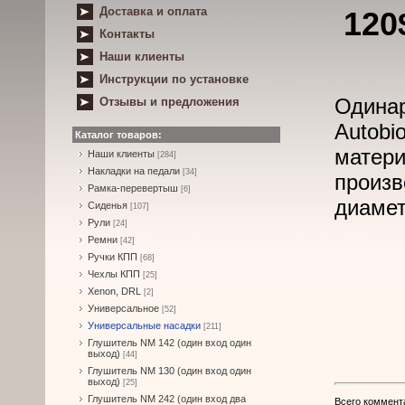
Доставка и оплата
120
Контакты
Наши клиенты
Инструкции по установке
Одина
Отзывы и предложения
Autobi
Каталог товаров:
матери
Наши клиенты
[284]
Накладки на педали
[34]
произв
Рамка-перевертыш
[6]
диамет
Сиденья
[107]
Рули
[24]
Ремни
[42]
Ручки КПП
[68]
Чехлы КПП
[25]
Xenon, DRL
[2]
Универсальное
[52]
Универсальные насадки
[211]
Глушитель NM 142 (один вход один
выход)
[44]
Глушитель NM 130 (один вход один
выход)
[25]
Глушитель NM 242 (один вход два
Всего коммент