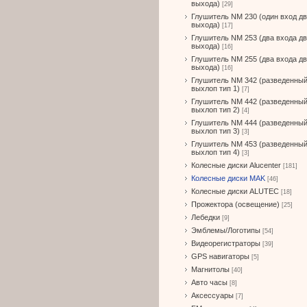
выхода)
[29]
Глушитель NM 230 (один вход д
выхода)
[17]
Глушитель NM 253 (два входа д
выхода)
[16]
Глушитель NM 255 (два входа д
выхода)
[16]
Глушитель NM 342 (разведенны
выхлоп тип 1)
[7]
Глушитель NM 442 (разведенны
выхлоп тип 2)
[4]
Глушитель NM 444 (разведенны
выхлоп тип 3)
[3]
Глушитель NM 453 (разведенны
выхлоп тип 4)
[3]
Колесные диски Alucenter
[181]
Колесные диски MAK
[46]
Колесные диски ALUTEC
[18]
Прожектора (освещение)
[25]
Лебедки
[9]
Эмблемы/Логотипы
[54]
Видеорегистраторы
[39]
GPS навигаторы
[5]
Магнитолы
[40]
Авто часы
[8]
Аксессуары
[7]