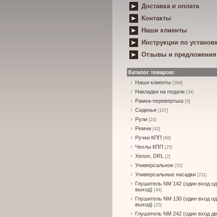
Доставка и оплата
Контакты
Наши клиенты
Инструкции по установ
Отзывы и предложения
Каталог товаров:
Наши клиенты
[284]
Накладки на педали
[34]
Рамка-перевертыш
[6]
Сиденья
[107]
Рули
[24]
Ремни
[42]
Ручки КПП
[68]
Чехлы КПП
[25]
Xenon, DRL
[2]
Универсальное
[52]
Универсальные насадки
[211]
Глушитель NM 142 (один вход о
выход)
[44]
Глушитель NM 130 (один вход о
выход)
[25]
Глушитель NM 242 (один вход д