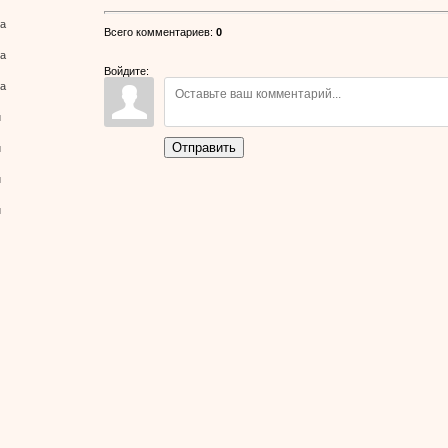
ва
Всего комментариев
:
0
ва
Войдите:
ва
й
Отправить
й
й
й