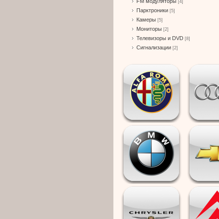
FM модуляторы
[4]
Парктроники
[5]
Камеры
[5]
Мониторы
[2]
Телевизоры и DVD
[8]
Сигнализации
[2]