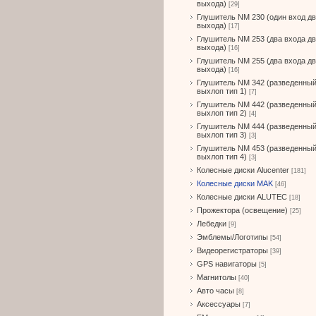
выхода)
[29]
Глушитель NM 230 (один вход д
выхода)
[17]
Глушитель NM 253 (два входа д
выхода)
[16]
Глушитель NM 255 (два входа д
выхода)
[16]
Глушитель NM 342 (разведенны
выхлоп тип 1)
[7]
Глушитель NM 442 (разведенны
выхлоп тип 2)
[4]
Глушитель NM 444 (разведенны
выхлоп тип 3)
[3]
Глушитель NM 453 (разведенны
выхлоп тип 4)
[3]
Колесные диски Alucenter
[181]
Колесные диски MAK
[46]
Колесные диски ALUTEC
[18]
Прожектора (освещение)
[25]
Лебедки
[9]
Эмблемы/Логотипы
[54]
Видеорегистраторы
[39]
GPS навигаторы
[5]
Магнитолы
[40]
Авто часы
[8]
Аксессуары
[7]