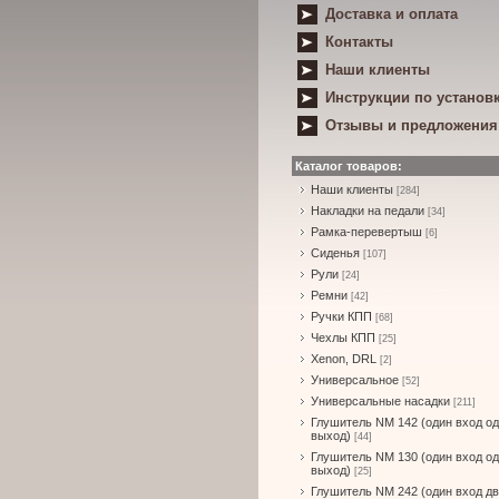
Доставка и оплата
Контакты
Наши клиенты
Инструкции по установ
Отзывы и предложения
Каталог товаров:
Наши клиенты
[284]
Накладки на педали
[34]
Рамка-перевертыш
[6]
Сиденья
[107]
Рули
[24]
Ремни
[42]
Ручки КПП
[68]
Чехлы КПП
[25]
Xenon, DRL
[2]
Универсальное
[52]
Универсальные насадки
[211]
Глушитель NM 142 (один вход о
выход)
[44]
Глушитель NM 130 (один вход о
выход)
[25]
Глушитель NM 242 (один вход д