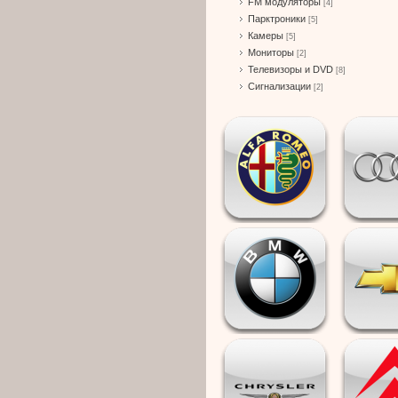
FM модуляторы
[4]
Парктроники
[5]
Камеры
[5]
Мониторы
[2]
Телевизоры и DVD
[8]
Сигнализации
[2]