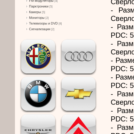
Сверло
FM модуляторы
[4]
Парктроники
[5]
- Раз
Камеры
[5]
Сверло
Мониторы
[2]
Телевизоры и DVD
[8]
- Разм
Сигнализации
[2]
PDC: 5
- Разм
Сверло
- Разм
PDC: 5
- Разм
PDC: 5
- Разм
Сверло
- Разм
PDC: 5
- Разм