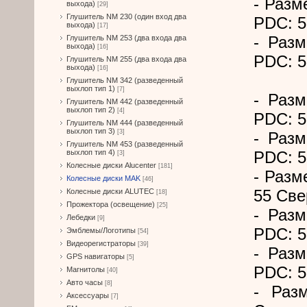
- Разм
выхода)
[29]
Глушитель NM 230 (один вход два
PDC: 5
выхода)
[17]
- Разм
Глушитель NM 253 (два входа два
выхода)
[16]
PDC: 5
Глушитель NM 255 (два входа два
выхода)
[16]
Глушитель NM 342 (разведенный
выхлоп тип 1)
[7]
- Разм
Глушитель NM 442 (разведенный
выхлоп тип 2)
[4]
PDC: 5
Глушитель NM 444 (разведенный
выхлоп тип 3)
[3]
- Разм
Глушитель NM 453 (разведенный
выхлоп тип 4)
PDC: 5
[3]
Колесные диски Alucenter
[181]
- Разме
Колесные диски MAK
[46]
55 Све
Колесные диски ALUTEC
[18]
Прожектора (освещение)
[25]
- Разм
Лебедки
[9]
PDC: 5
Эмблемы/Логотипы
[54]
Видеорегистраторы
[39]
- Разм
GPS навигаторы
[5]
PDC: 5
Магнитолы
[40]
Авто часы
[8]
- Раз
Аксессуары
[7]