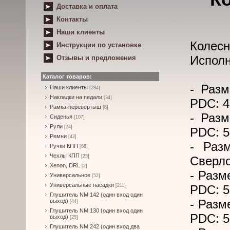
Доставка и оплата
Контакты
Наши клиенты
Колесн
Инструкции по установке
Исполн
Отзывы и предложения
Каталог товаров:
- Разм
Наши клиенты
[284]
Накладки на педали
[34]
PDC: 4
Рамка-перевертыш
[6]
- Разм
Сиденья
[107]
Рули
[24]
PDC: 5
Ремни
[42]
- Раз
Ручки КПП
[68]
Чехлы КПП
[25]
Сверло
Xenon, DRL
[2]
- Разм
Универсальное
[52]
Универсальные насадки
[211]
PDC: 5
Глушитель NM 142 (один вход один
- Разм
выход)
[44]
Глушитель NM 130 (один вход один
PDC: 5
выход)
[25]
Глушитель NM 242 (один вход два