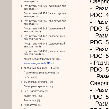
Сверло
выхода)
[29]
Глушитель NM 230 (один вход два
- Разм
выхода)
[17]
PDC: 4
Глушитель NM 253 (два входа два
выхода)
[16]
- Разм
Глушитель NM 255 (два входа два
выхода)
[16]
PDC: 5
Глушитель NM 342 (разведенный
выхлоп тип 1)
[7]
- Разм
Глушитель NM 442 (разведенный
выхлоп тип 2)
[4]
PDC: 5
Глушитель NM 444 (разведенный
выхлоп тип 3)
[3]
- Разм
Глушитель NM 453 (разведенный
выхлоп тип 4)
PDC: 5
[3]
Колесные диски Alucenter
[181]
- Разм
Колесные диски MAK
[46]
PDC: 5
Колесные диски ALUTEC
[18]
Прожектора (освещение)
[25]
- Раз
Лебедки
[9]
Сверло
Эмблемы/Логотипы
[54]
Видеорегистраторы
[39]
- Разм
GPS навигаторы
[5]
PDC: 5
Магнитолы
[40]
Авто часы
[8]
- Разм
Аксессуары
[7]