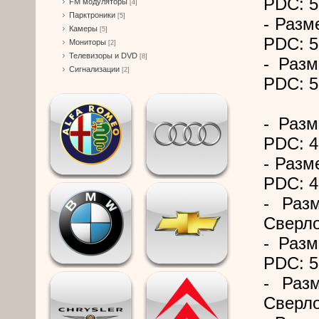
PDC: 5
FM модуляторы
[4]
Парктроники
[5]
- Разм
Камеры
[5]
PDC: 5
Мониторы
[2]
Телевизоры и DVD
[8]
- Разм
Сигнализации
[2]
PDC: 5
- Разм
PDC: 4
- Разм
PDC: 4
- Раз
Сверло
- Разм
PDC: 5
- Раз
Сверло