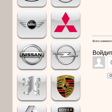
Всего коммент
Войдит
О