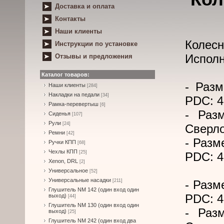
Доставка и оплата
Контакты
Наши клиенты
Колесн
Инструкции по установке
Исполн
Отзывы и предложения
Каталог товаров:
- Разм
Наши клиенты
[284]
Накладки на педали
[34]
PDC: 4
Рамка-перевертыш
[6]
- Раз
Сиденья
[107]
Рули
[24]
Сверло
Ремни
[42]
- Разм
Ручки КПП
[68]
Чехлы КПП
[25]
PDC: 4
Xenon, DRL
[2]
Универсальное
[52]
Универсальные насадки
[211]
- Разм
Глушитель NM 142 (один вход один
PDC: 4
выход)
[44]
Глушитель NM 130 (один вход один
- Раз
выход)
[25]
Глушитель NM 242 (один вход два