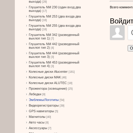
выхода)
[29]
Всего коммент
Глушитель NM 230 (один вход два
выхода)
[17]
Глушитель NM 253 (два входа два
Войдит
выхода)
[16]
Глушитель NM 255 (два входа два
выхода)
[16]
Глушитель NM 342 (разведенный
выхлоп тип 1)
[7]
Глушитель NM 442 (разведенный
выхлоп тип 2)
О
[4]
Глушитель NM 444 (разведенный
выхлоп тип 3)
[3]
Глушитель NM 453 (разведенный
выхлоп тип 4)
[3]
Колесные диски Alucenter
[181]
Колесные диски MAK
[46]
Колесные диски ALUTEC
[18]
Прожектора (освещение)
[25]
Лебедки
[9]
Эмблемы/Логотипы
[54]
Видеорегистраторы
[39]
GPS навигаторы
[5]
Магнитолы
[40]
Авто часы
[8]
Аксессуары
[7]