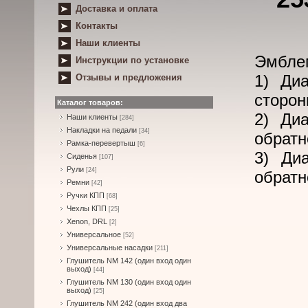
Доставка и оплата
Контакты
Наши клиенты
Эмблем
Инструкции по установке
1) Ди
Отзывы и предложения
сторон
Каталог товаров:
2) Ди
Наши клиенты
[284]
Накладки на педали
[34]
обратн
Рамка-перевертыш
[6]
3) Ди
Сиденья
[107]
Рули
[24]
обратн
Ремни
[42]
Ручки КПП
[68]
Чехлы КПП
[25]
Xenon, DRL
[2]
Универсальное
[52]
Универсальные насадки
[211]
Глушитель NM 142 (один вход один
выход)
[44]
Глушитель NM 130 (один вход один
выход)
[25]
Глушитель NM 242 (один вход два