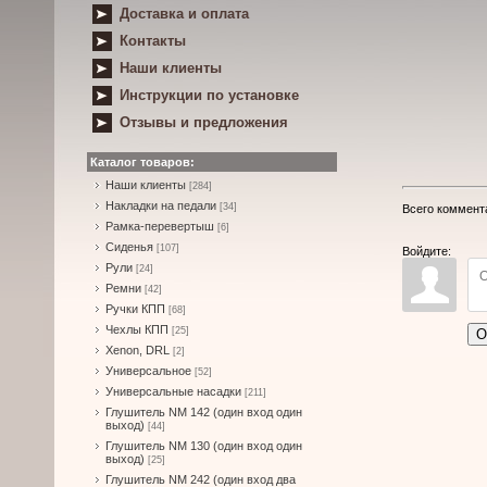
Доставка и оплата
Контакты
Наши клиенты
Инструкции по установке
Отзывы и предложения
Каталог товаров:
Наши клиенты
[284]
Накладки на педали
[34]
Всего коммент
Рамка-перевертыш
[6]
Сиденья
[107]
Войдите:
Рули
[24]
Ремни
[42]
Ручки КПП
[68]
Чехлы КПП
[25]
О
Xenon, DRL
[2]
Универсальное
[52]
Универсальные насадки
[211]
Глушитель NM 142 (один вход один
выход)
[44]
Глушитель NM 130 (один вход один
выход)
[25]
Глушитель NM 242 (один вход два