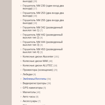
выхода)
[29]
Глушитель NM 230 (один вход два
выхода)
[17]
Глушитель NM 253 (два входа два
выхода)
[16]
Глушитель NM 255 (два входа два
выхода)
[16]
Глушитель NM 342 (разведенный
выхлоп тип 1)
[7]
Глушитель NM 442 (разведенный
выхлоп тип 2)
[4]
Глушитель NM 444 (разведенный
выхлоп тип 3)
[3]
Глушитель NM 453 (разведенный
выхлоп тип 4)
[3]
Колесные диски Alucenter
[181]
Колесные диски MAK
[46]
Колесные диски ALUTEC
[18]
Прожектора (освещение)
[25]
Лебедки
[9]
Эмблемы/Логотипы
[54]
Видеорегистраторы
[39]
GPS навигаторы
[5]
Магнитолы
[40]
Авто часы
[8]
Аксессуары
[7]