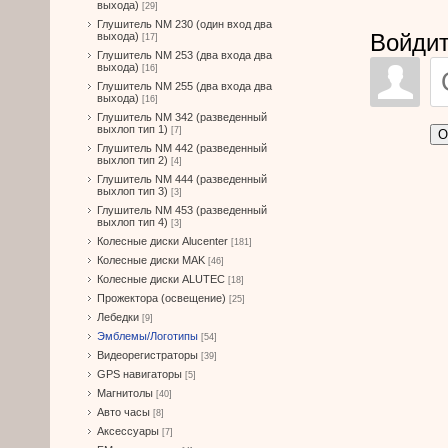
выхода)
[29]
Глушитель NM 230 (один вход два
Войдит
выхода)
[17]
Глушитель NM 253 (два входа два
выхода)
[16]
Глушитель NM 255 (два входа два
выхода)
[16]
Глушитель NM 342 (разведенный
выхлоп тип 1)
[7]
О
Глушитель NM 442 (разведенный
выхлоп тип 2)
[4]
Глушитель NM 444 (разведенный
выхлоп тип 3)
[3]
Глушитель NM 453 (разведенный
выхлоп тип 4)
[3]
Колесные диски Alucenter
[181]
Колесные диски MAK
[46]
Колесные диски ALUTEC
[18]
Прожектора (освещение)
[25]
Лебедки
[9]
Эмблемы/Логотипы
[54]
Видеорегистраторы
[39]
GPS навигаторы
[5]
Магнитолы
[40]
Авто часы
[8]
Аксессуары
[7]