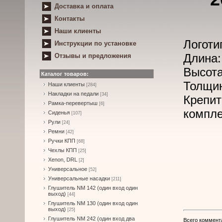
Доставка и оплата
Контакты
Наши клиенты
Логот
Инструкции по установке
Длина:
Отзывы и предложения
Высота
Каталог товаров:
Толщин
Наши клиенты
[284]
Накладки на педали
[34]
Крепи
Рамка-перевертыш
[6]
компле
Сиденья
[107]
Рули
[24]
Ремни
[42]
Ручки КПП
[68]
Чехлы КПП
[25]
Xenon, DRL
[2]
Универсальное
[52]
Универсальные насадки
[211]
Глушитель NM 142 (один вход один
выход)
[44]
Глушитель NM 130 (один вход один
выход)
[25]
Глушитель NM 242 (один вход два
Всего коммент