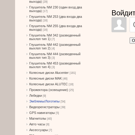
выхода)
[29]
Глушитель NM 230 (один вход два
Войдит
выхода)
[17]
Глушитель NM 253 (два входа два
выхода)
[16]
Глушитель NM 255 (два входа два
выхода)
[16]
Глушитель NM 342 (разведенный
выхлоп тип 1)
[7]
О
Глушитель NM 442 (разведенный
выхлоп тип 2)
[4]
Глушитель NM 444 (разведенный
выхлоп тип 3)
[3]
Глушитель NM 453 (разведенный
выхлоп тип 4)
[3]
Колесные диски Alucenter
[181]
Колесные диски MAK
[46]
Колесные диски ALUTEC
[18]
Прожектора (освещение)
[25]
Лебедки
[9]
Эмблемы/Логотипы
[54]
Видеорегистраторы
[39]
GPS навигаторы
[5]
Магнитолы
[40]
Авто часы
[8]
Аксессуары
[7]