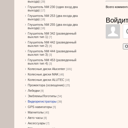
выхода)
[29]
Всего коммент
Глушитель NM 230 (один вход два
выхода)
[17]
Глушитель NM 253 (два входа два
Войдит
выхода)
[16]
Глушитель NM 255 (два входа два
выхода)
[16]
Глушитель NM 342 (разведенный
выхлоп тип 1)
[7]
Глушитель NM 442 (разведенный
выхлоп тип 2)
О
[4]
Глушитель NM 444 (разведенный
выхлоп тип 3)
[3]
Глушитель NM 453 (разведенный
выхлоп тип 4)
[3]
Колесные диски Alucenter
[181]
Колесные диски MAK
[46]
Колесные диски ALUTEC
[18]
Прожектора (освещение)
[25]
Лебедки
[9]
Эмблемы/Логотипы
[54]
Видеорегистраторы
[39]
GPS навигаторы
[5]
Магнитолы
[40]
Авто часы
[8]
Аксессуары
[7]