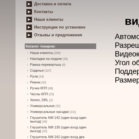
Доставка и оплата
Контакты
ви
Наши клиенты
Инструкции по установке
Автомо
Отзывы и предложения
Разре
Каталог товаров:
Видео
Наши клиенты
[284]
Накладки на педали
[34]
Угол о
Рамка-перевертыш
[6]
Поддер
Сиденья
[107]
Рули
[24]
Размер
Ремни
[42]
Ручки КПП
[68]
Чехлы КПП
[25]
Xenon, DRL
[2]
Универсальное
[52]
Универсальные насадки
[211]
Глушитель NM 142 (один вход один
выход)
[44]
Глушитель NM 130 (один вход один
выход)
[25]
Глушитель NM 242 (один вход два