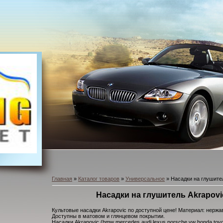
Главная
»
Каталог товаров
»
Универсальное
» Насадки на глушител
Насадки на глушитель Akrapovic
Культовые насадки Akrapovic по доступной цене! Материал: нержа
Доступны в матовом и глянцевом покрытии.
Насадки Akrapovic (bmw mercedes audi lexus porsche vw honda toyo