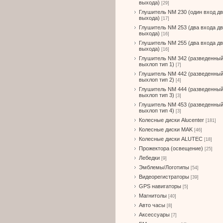
выхода)
[29]
Глушитель NM 230 (один вход д
выхода)
[17]
Глушитель NM 253 (два входа д
выхода)
[16]
Глушитель NM 255 (два входа д
выхода)
[16]
Глушитель NM 342 (разведенны
выхлоп тип 1)
[7]
Глушитель NM 442 (разведенны
выхлоп тип 2)
[4]
Глушитель NM 444 (разведенны
выхлоп тип 3)
[3]
Глушитель NM 453 (разведенны
выхлоп тип 4)
[3]
Колесные диски Alucenter
[181]
Колесные диски MAK
[46]
Колесные диски ALUTEC
[18]
Прожектора (освещение)
[25]
Лебедки
[9]
Эмблемы/Логотипы
[54]
Видеорегистраторы
[39]
GPS навигаторы
[5]
Магнитолы
[40]
Авто часы
[8]
Аксессуары
[7]