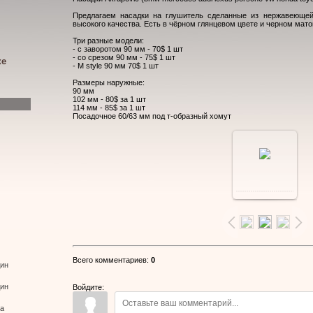
Предлагаем насадки на глушитель сделанные из нержавеющей
высокого качества. Есть в чёрном глянцевом цвете и черном мато
Три разные модели:
- с заворотом 90 мм - 70$ 1 шт
- со срезом 90 мм - 75$ 1 шт
ке
- M style 90 мм 70$ 1 шт
Размеры наружные:
90 мм
102 мм - 80$ за 1 шт
114 мм - 85$ за 1 шт
Посадочное 60/63 мм под т-образный хомут
В
реальном
размере
Всего комментариев
:
0
дин
700x700
/
дин
Войдите:
ва
63.7Kb