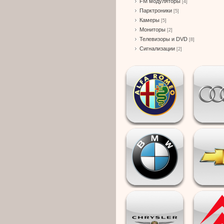
FM модуляторы
[4]
Парктроники
[5]
Камеры
[5]
Мониторы
[2]
Телевизоры и DVD
[8]
Сигнализации
[2]