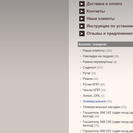
Доставка и оплата
Контакты
Наши клиенты
Инструкции по установ
Отзывы и предложения
Каталог товаров:
Наши клиенты
[284]
Накладки на педали
[34]
Рамка-перевертыш
[6]
Сиденья
[107]
Рули
[24]
Ремни
[42]
Ручки КПП
[68]
Чехлы КПП
[25]
Xenon, DRL
[2]
Универсальное
[52]
Универсальные насадки
[211]
Глушитель NM 142 (один вход о
выход)
[44]
Глушитель NM 130 (один вход о
выход)
[25]
Глушитель NM 242 (один вход д