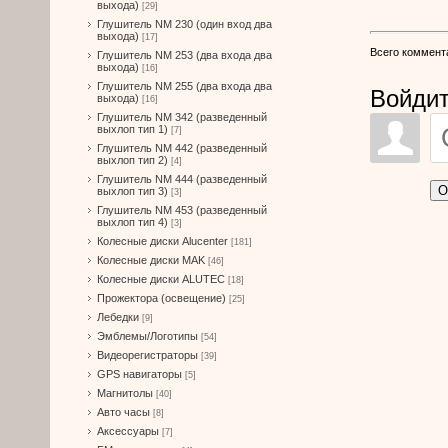
выхода)
[29]
Глушитель NM 230 (один вход два
выхода)
[17]
Всего коммент
Глушитель NM 253 (два входа два
выхода)
[16]
Глушитель NM 255 (два входа два
Войдит
выхода)
[16]
Глушитель NM 342 (разведенный
выхлоп тип 1)
[7]
Глушитель NM 442 (разведенный
выхлоп тип 2)
[4]
Глушитель NM 444 (разведенный
О
выхлоп тип 3)
[3]
Глушитель NM 453 (разведенный
выхлоп тип 4)
[3]
Колесные диски Alucenter
[181]
Колесные диски MAK
[46]
Колесные диски ALUTEC
[18]
Прожектора (освещение)
[25]
Лебедки
[9]
Эмблемы/Логотипы
[54]
Видеорегистраторы
[39]
GPS навигаторы
[5]
Магнитолы
[40]
Авто часы
[8]
Аксессуары
[7]