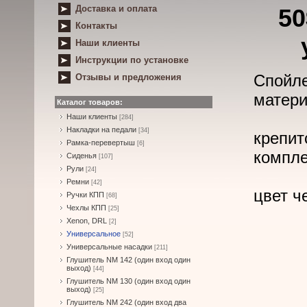
Доставка и оплата
50
Контакты
Наши клиенты
Инструкции по установке
Спойле
Отзывы и предложения
матери
Каталог товаров:
Наши клиенты
[284]
Накладки на педали
[34]
крепи
Рамка-перевертыш
[6]
компле
Сиденья
[107]
Рули
[24]
Ремни
[42]
цвет ч
Ручки КПП
[68]
Чехлы КПП
[25]
Xenon, DRL
[2]
Универсальное
[52]
Универсальные насадки
[211]
Глушитель NM 142 (один вход один
выход)
[44]
Глушитель NM 130 (один вход один
выход)
[25]
Глушитель NM 242 (один вход два