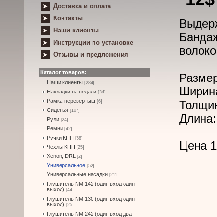
Доставка и оплата
Контакты
Выдерж
Наши клиенты
Банда
Инструкции по установке
волоко
Отзывы и предложения
Каталог товаров:
Разме
Наши клиенты
[284]
Ширина
Накладки на педали
[34]
Рамка-перевертыш
Толщин
[6]
Сиденья
[107]
Длина:
Рули
[24]
Ремни
[42]
Ручки КПП
[68]
Цена 1
Чехлы КПП
[25]
Xenon, DRL
[2]
Универсальное
[52]
Универсальные насадки
[211]
Глушитель NM 142 (один вход один
выход)
[44]
Глушитель NM 130 (один вход один
выход)
[25]
Глушитель NM 242 (один вход два