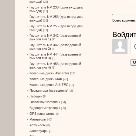
выхода)
[29]
Глушитель NM 230 (один вход два
выхода)
[17]
Глушитель NM 253 (два входа два
Всего коммент
выхода)
[16]
Глушитель NM 255 (два входа два
выхода)
[16]
Войдит
Глушитель NM 342 (разведенный
выхлоп тип 1)
[7]
Глушитель NM 442 (разведенный
выхлоп тип 2)
[4]
Глушитель NM 444 (разведенный
выхлоп тип 3)
[3]
О
Глушитель NM 453 (разведенный
выхлоп тип 4)
[3]
Колесные диски Alucenter
[181]
Колесные диски MAK
[46]
Колесные диски ALUTEC
[18]
Прожектора (освещение)
[25]
Лебедки
[9]
Эмблемы/Логотипы
[54]
Видеорегистраторы
[39]
GPS навигаторы
[5]
Магнитолы
[40]
Авто часы
[8]
Аксессуары
[7]