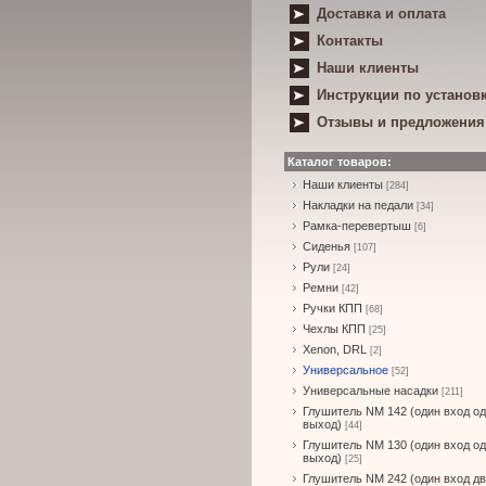
Доставка и оплата
Контакты
Наши клиенты
Инструкции по установ
Отзывы и предложения
Каталог товаров:
Наши клиенты
[284]
Накладки на педали
[34]
Рамка-перевертыш
[6]
Сиденья
[107]
Рули
[24]
Ремни
[42]
Ручки КПП
[68]
Чехлы КПП
[25]
Xenon, DRL
[2]
Универсальное
[52]
Универсальные насадки
[211]
Глушитель NM 142 (один вход о
выход)
[44]
Глушитель NM 130 (один вход о
выход)
[25]
Глушитель NM 242 (один вход д