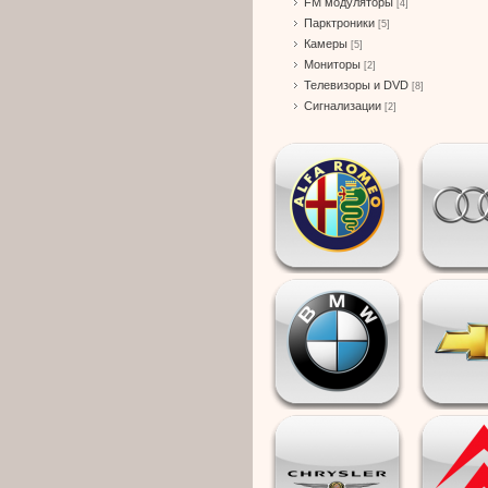
FM модуляторы
[4]
Парктроники
[5]
Камеры
[5]
Мониторы
[2]
Телевизоры и DVD
[8]
Сигнализации
[2]