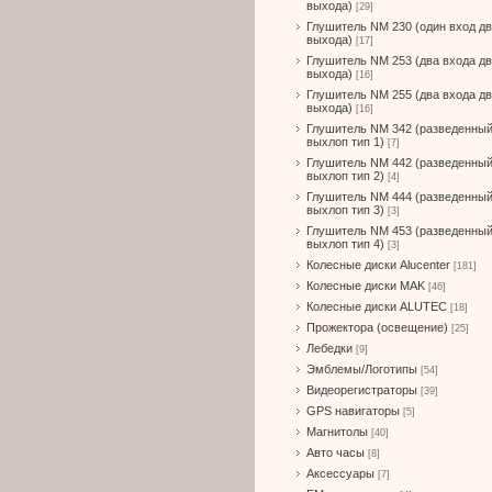
выхода)
[29]
Глушитель NM 230 (один вход д
выхода)
[17]
Глушитель NM 253 (два входа д
выхода)
[16]
Глушитель NM 255 (два входа д
выхода)
[16]
Глушитель NM 342 (разведенны
выхлоп тип 1)
[7]
Глушитель NM 442 (разведенны
выхлоп тип 2)
[4]
Глушитель NM 444 (разведенны
выхлоп тип 3)
[3]
Глушитель NM 453 (разведенны
выхлоп тип 4)
[3]
Колесные диски Alucenter
[181]
Колесные диски MAK
[46]
Колесные диски ALUTEC
[18]
Прожектора (освещение)
[25]
Лебедки
[9]
Эмблемы/Логотипы
[54]
Видеорегистраторы
[39]
GPS навигаторы
[5]
Магнитолы
[40]
Авто часы
[8]
Аксессуары
[7]