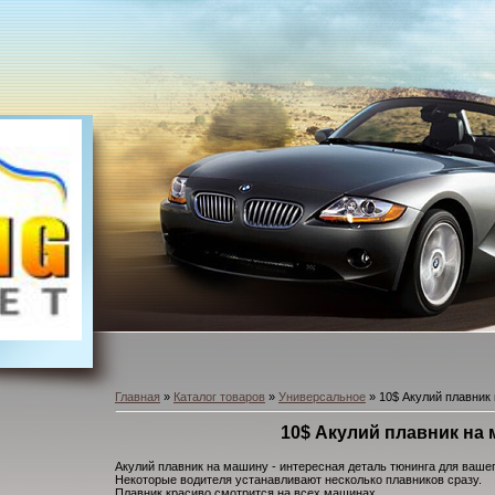
Главная
»
Каталог товаров
»
Универсальное
» 10$ Акулий плавник
10$ Акулий плавник на
Акулий плавник на машину - интересная деталь тюнинга для ваше
Некоторые водителя устанавливают несколько плавников сразу.
Плавник красиво смотрится на всех машинах