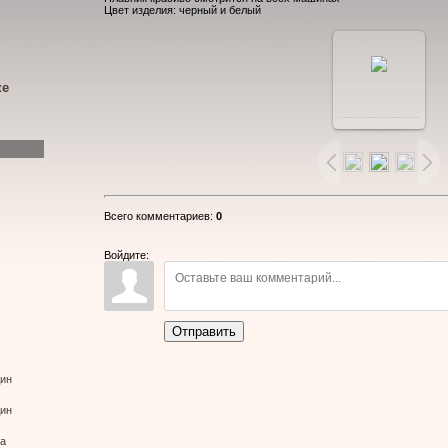
Цвет изделия: черный и белый
ке
В
реальном
размере
Всего комментариев
:
0
800x450
/
Войдите:
89.5Kb
Отправить
дин
дин
ва