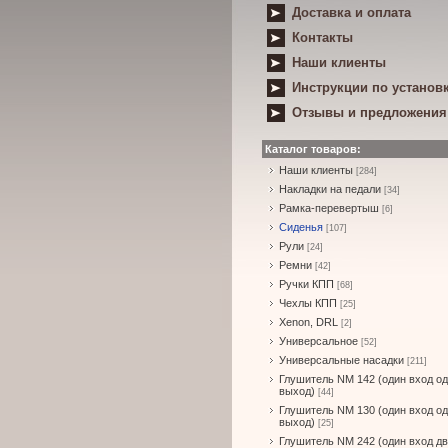
Доставка и оплата
Контакты
Наши клиенты
Инструкции по установ
Отзывы и предложения
Каталог товаров:
Наши клиенты
[284]
Накладки на педали
[34]
Рамка-перевертыш
[6]
Сиденья
[107]
Рули
[24]
Ремни
[42]
Ручки КПП
[68]
Чехлы КПП
[25]
Xenon, DRL
[2]
Универсальное
[52]
Универсальные насадки
[211]
Глушитель NM 142 (один вход о
выход)
[44]
Глушитель NM 130 (один вход о
выход)
[25]
Глушитель NM 242 (один вход д