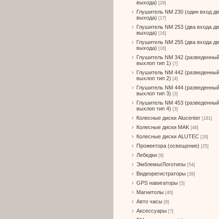
выхода)
[29]
Глушитель NM 230 (один вход д
выхода)
[17]
Глушитель NM 253 (два входа д
выхода)
[16]
Глушитель NM 255 (два входа д
выхода)
[16]
Глушитель NM 342 (разведенны
выхлоп тип 1)
[7]
Глушитель NM 442 (разведенны
выхлоп тип 2)
[4]
Глушитель NM 444 (разведенны
выхлоп тип 3)
[3]
Глушитель NM 453 (разведенны
выхлоп тип 4)
[3]
Колесные диски Alucenter
[181]
Колесные диски MAK
[46]
Колесные диски ALUTEC
[18]
Прожектора (освещение)
[25]
Лебедки
[9]
Эмблемы/Логотипы
[54]
Видеорегистраторы
[39]
GPS навигаторы
[5]
Магнитолы
[40]
Авто часы
[8]
Аксессуары
[7]