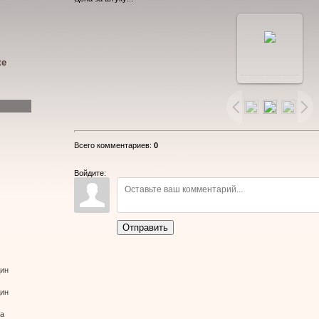
В
ке
реальном
размере
Всего комментариев
:
0
733x550
/
Войдите:
45.2Kb
Отправить
дин
дин
ва