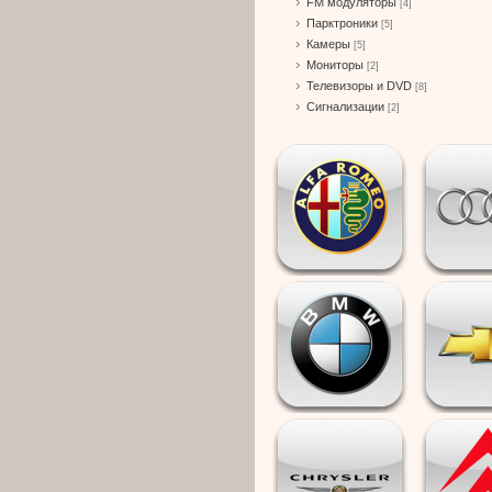
FM модуляторы
[4]
Парктроники
[5]
Камеры
[5]
Мониторы
[2]
Телевизоры и DVD
[8]
Сигнализации
[2]