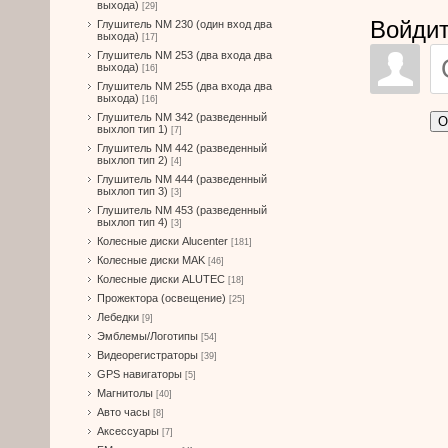
выхода)
[29]
Войдит
Глушитель NM 230 (один вход два
выхода)
[17]
Глушитель NM 253 (два входа два
выхода)
[16]
Глушитель NM 255 (два входа два
выхода)
[16]
Глушитель NM 342 (разведенный
О
выхлоп тип 1)
[7]
Глушитель NM 442 (разведенный
выхлоп тип 2)
[4]
Глушитель NM 444 (разведенный
выхлоп тип 3)
[3]
Глушитель NM 453 (разведенный
выхлоп тип 4)
[3]
Колесные диски Alucenter
[181]
Колесные диски MAK
[46]
Колесные диски ALUTEC
[18]
Прожектора (освещение)
[25]
Лебедки
[9]
Эмблемы/Логотипы
[54]
Видеорегистраторы
[39]
GPS навигаторы
[5]
Магнитолы
[40]
Авто часы
[8]
Аксессуары
[7]