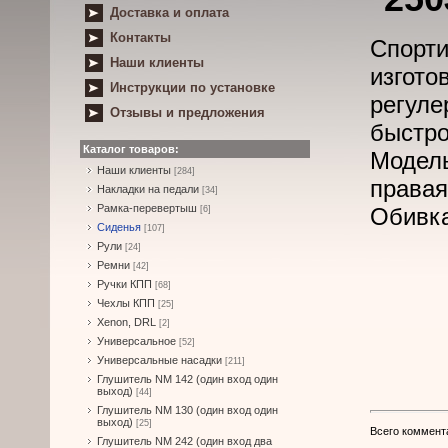
Доставка и оплата
Контакты
Спор
Наши клиенты
изгот
Инструкции по установке
регул
Отзывы и предложения
быстро
Каталог товаров:
Модел
Наши клиенты
[284]
правая
Накладки на педали
[34]
Рамка-перевертыш
Обивка
[6]
Сиденья
[107]
Рули
[24]
Ремни
[42]
Ручки КПП
[68]
Чехлы КПП
[25]
Xenon, DRL
[2]
Универсальное
[52]
Универсальные насадки
[211]
Глушитель NM 142 (один вход один
выход)
[44]
Глушитель NM 130 (один вход один
выход)
[25]
Всего коммент
Глушитель NM 242 (один вход два