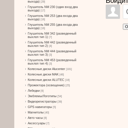
Войдит
выхода)
[29]
Глушитель NM 230 (один вход два
выхода)
[17]
Глушитель NM 253 (два входа два
выхода)
[16]
Глушитель NM 255 (два входа два
О
выхода)
[16]
Глушитель NM 342 (разведенный
выхлоп тип 1)
[7]
Глушитель NM 442 (разведенный
выхлоп тип 2)
[4]
Глушитель NM 444 (разведенный
выхлоп тип 3)
[3]
Глушитель NM 453 (разведенный
выхлоп тип 4)
[3]
Колесные диски Alucenter
[181]
Колесные диски MAK
[46]
Колесные диски ALUTEC
[18]
Прожектора (освещение)
[25]
Лебедки
[9]
Эмблемы/Логотипы
[54]
Видеорегистраторы
[39]
GPS навигаторы
[5]
Магнитолы
[40]
Авто часы
[8]
Аксессуары
[7]