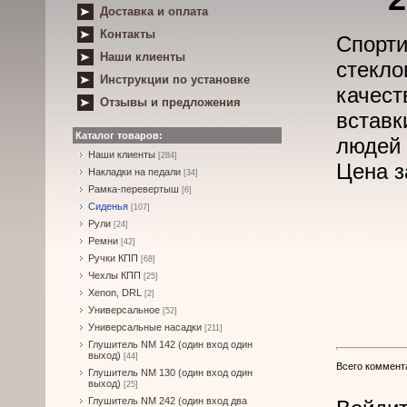
Доставка и оплата
Контакты
Спорт
Наши клиенты
стекло
Инструкции по установке
качес
Отзывы и предложения
встав
Каталог товаров:
людей 
Наши клиенты
[284]
Цена з
Накладки на педали
[34]
Рамка-перевертыш
[6]
Сиденья
[107]
Рули
[24]
Ремни
[42]
Ручки КПП
[68]
Чехлы КПП
[25]
Xenon, DRL
[2]
Универсальное
[52]
Универсальные насадки
[211]
Глушитель NM 142 (один вход один
выход)
[44]
Всего коммент
Глушитель NM 130 (один вход один
выход)
[25]
Глушитель NM 242 (один вход два