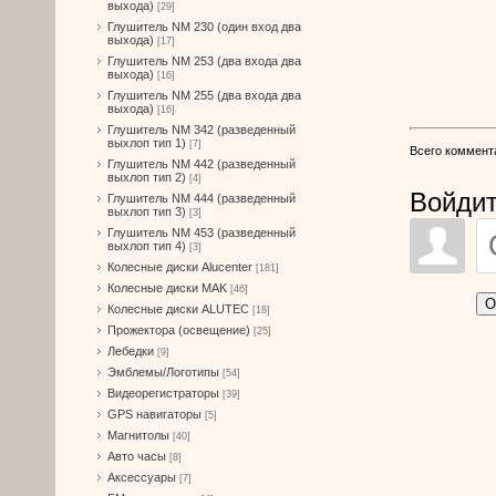
выхода)
[29]
Глушитель NM 230 (один вход два
выхода)
[17]
Глушитель NM 253 (два входа два
выхода)
[16]
Глушитель NM 255 (два входа два
выхода)
[16]
Глушитель NM 342 (разведенный
выхлоп тип 1)
[7]
Всего коммент
Глушитель NM 442 (разведенный
выхлоп тип 2)
[4]
Войдит
Глушитель NM 444 (разведенный
выхлоп тип 3)
[3]
Глушитель NM 453 (разведенный
выхлоп тип 4)
[3]
Колесные диски Alucenter
[181]
Колесные диски MAK
[46]
О
Колесные диски ALUTEC
[18]
Прожектора (освещение)
[25]
Лебедки
[9]
Эмблемы/Логотипы
[54]
Видеорегистраторы
[39]
GPS навигаторы
[5]
Магнитолы
[40]
Авто часы
[8]
Аксессуары
[7]