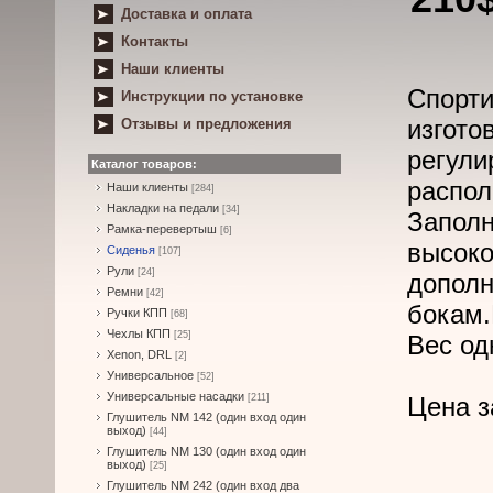
Доставка и оплата
Контакты
Наши клиенты
Спорт
Инструкции по установке
изгот
Отзывы и предложения
регу
Каталог товаров:
распо
Наши клиенты
[284]
Накладки на педали
[34]
Зап
Рамка-перевертыш
[6]
высо
Сиденья
[107]
Рули
[24]
дополн
Ремни
[42]
бокам.
Ручки КПП
[68]
Чехлы КПП
[25]
Вес одн
Xenon, DRL
[2]
Универсальное
[52]
Универсальные насадки
[211]
Цена з
Глушитель NM 142 (один вход один
выход)
[44]
Глушитель NM 130 (один вход один
выход)
[25]
Глушитель NM 242 (один вход два