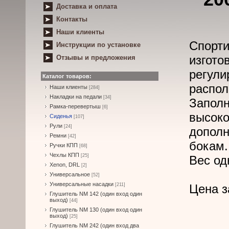
Доставка и оплата
Контакты
Наши клиенты
Спорт
Инструкции по установке
изгот
Отзывы и предложения
регу
Каталог товаров:
распо
Наши клиенты
[284]
Накладки на педали
[34]
Зап
Рамка-перевертыш
[6]
высо
Сиденья
[107]
Рули
[24]
дополн
Ремни
[42]
бокам.
Ручки КПП
[68]
Чехлы КПП
[25]
Вес одн
Xenon, DRL
[2]
Универсальное
[52]
Универсальные насадки
[211]
Цена з
Глушитель NM 142 (один вход один
выход)
[44]
Глушитель NM 130 (один вход один
выход)
[25]
Глушитель NM 242 (один вход два