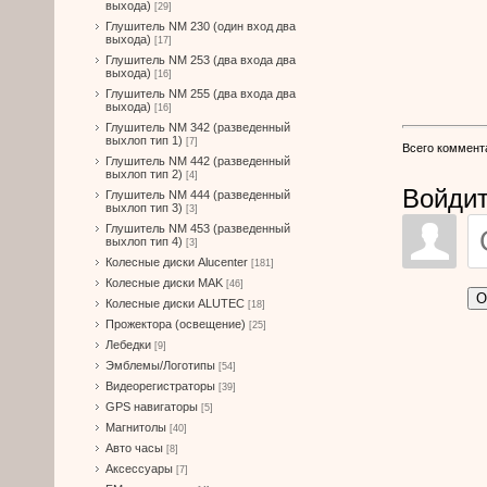
выхода)
[29]
Глушитель NM 230 (один вход два
выхода)
[17]
Глушитель NM 253 (два входа два
выхода)
[16]
Глушитель NM 255 (два входа два
выхода)
[16]
Глушитель NM 342 (разведенный
выхлоп тип 1)
[7]
Всего коммент
Глушитель NM 442 (разведенный
выхлоп тип 2)
[4]
Войдит
Глушитель NM 444 (разведенный
выхлоп тип 3)
[3]
Глушитель NM 453 (разведенный
выхлоп тип 4)
[3]
Колесные диски Alucenter
[181]
Колесные диски MAK
[46]
О
Колесные диски ALUTEC
[18]
Прожектора (освещение)
[25]
Лебедки
[9]
Эмблемы/Логотипы
[54]
Видеорегистраторы
[39]
GPS навигаторы
[5]
Магнитолы
[40]
Авто часы
[8]
Аксессуары
[7]