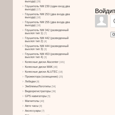
выхода)
[29]
Глушитель NM 230 (один вход два
Войдит
выхода)
[17]
Глушитель NM 253 (два входа два
выхода)
[16]
Глушитель NM 255 (два входа два
выхода)
[16]
Глушитель NM 342 (разведенный
выхлоп тип 1)
[7]
О
Глушитель NM 442 (разведенный
выхлоп тип 2)
[4]
Глушитель NM 444 (разведенный
выхлоп тип 3)
[3]
Глушитель NM 453 (разведенный
выхлоп тип 4)
[3]
Колесные диски Alucenter
[181]
Колесные диски MAK
[46]
Колесные диски ALUTEC
[18]
Прожектора (освещение)
[25]
Лебедки
[9]
Эмблемы/Логотипы
[54]
Видеорегистраторы
[39]
GPS навигаторы
[5]
Магнитолы
[40]
Авто часы
[8]
Аксессуары
[7]