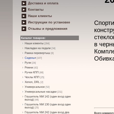
Доставка и оплата
Контакты
Наши клиенты
Спор
Инструкции по установке
конст
Отзывы и предложения
стекло
Каталог товаров:
в черн
Наши клиенты
[284]
Накладки на педали
[34]
Компле
Рамка-перевертыш
[6]
Обивка
Сиденья
[107]
Рули
[24]
Ремни
[42]
Ручки КПП
[68]
Чехлы КПП
[25]
Xenon, DRL
[2]
Универсальное
[52]
Универсальные насадки
[211]
Глушитель NM 142 (один вход один
выход)
[44]
Глушитель NM 130 (один вход один
выход)
[25]
Глушитель NM 242 (один вход два
Всего коммент