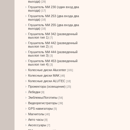
выхода)
[29]
Глушитель NM 230 (один вход два
выхода)
[17]
Глушитель NM 253 (два входа два
выхода)
[16]
Глушитель NM 255 (два входа два
выхода)
[16]
Глушитель NM 342 (разведенный
выхлоп тип 1)
[7]
Глушитель NM 442 (разведенный
выхлоп тип 2)
[4]
Глушитель NM 444 (разведенный
выхлоп тип 3)
[3]
Глушитель NM 453 (разведенный
выхлоп тип 4)
[3]
Колесные диски Alucenter
[181]
Колесные диски MAK
[46]
Колесные диски ALUTEC
[18]
Прожектора (освещение)
[25]
Лебедки
[9]
Эмблемы/Логотипы
[54]
Видеорегистраторы
[39]
GPS навигаторы
[5]
Магнитолы
[40]
Авто часы
[8]
Аксессуары
[7]