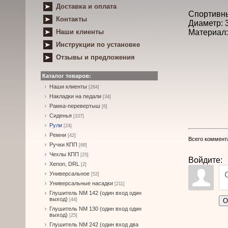
Доставка и оплата
Спортивны
Контакты
Диаметр: 
Наши клиенты
Материал:
Инструкции по установке
Отзывы и предложения
Каталог товаров:
Наши клиенты
[284]
Накладки на педали
[34]
Рамка-перевертыш
[6]
Сиденья
[107]
Рули
[24]
Ремни
[42]
Всего коммент
Ручки КПП
[68]
Чехлы КПП
[25]
Войдите:
Xenon, DRL
[2]
Универсальное
[52]
Универсальные насадки
[211]
Глушитель NM 142 (один вход один
выход)
О
[44]
Глушитель NM 130 (один вход один
выход)
[25]
Глушитель NM 242 (один вход два