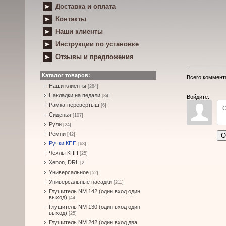
Доставка и оплата
Контакты
Наши клиенты
Инструкции по установке
Отзывы и предложения
Каталог товаров:
Всего коммент
Наши клиенты
[284]
Накладки на педали
[34]
Войдите:
Рамка-перевертыш
[6]
Сиденья
[107]
Рули
[24]
Ремни
О
[42]
Ручки КПП
[68]
Чехлы КПП
[25]
Xenon, DRL
[2]
Универсальное
[52]
Универсальные насадки
[211]
Глушитель NM 142 (один вход один
выход)
[44]
Глушитель NM 130 (один вход один
выход)
[25]
Глушитель NM 242 (один вход два