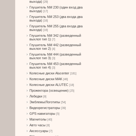
выхода)
[29]
Глушитель NM 230 (один вход два
выхода)
[17]
Глушитель NM 253 (два входа два
выхода)
[16]
Глушитель NM 255 (два входа два
выхода)
[16]
Глушитель NM 342 (разведенный
выхлоп тип 1)
[7]
Глушитель NM 442 (разведенный
выхлоп тип 2)
[4]
Глушитель NM 444 (разведенный
выхлоп тип 3)
[3]
Глушитель NM 453 (разведенный
выхлоп тип 4)
[3]
Колесные диски Alucenter
[181]
Колесные диски MAK
[46]
Колесные диски ALUTEC
[18]
Прожектора (освещение)
[25]
Лебедки
[9]
Эмблемы/Логотипы
[54]
Видеорегистраторы
[39]
GPS навигаторы
[5]
Магнитолы
[40]
Авто часы
[8]
Аксессуары
[7]