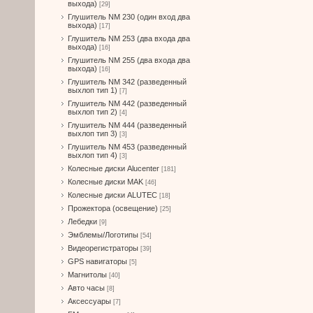
выхода)
[29]
Глушитель NM 230 (один вход два
выхода)
[17]
Глушитель NM 253 (два входа два
выхода)
[16]
Глушитель NM 255 (два входа два
выхода)
[16]
Глушитель NM 342 (разведенный
выхлоп тип 1)
[7]
Глушитель NM 442 (разведенный
выхлоп тип 2)
[4]
Глушитель NM 444 (разведенный
выхлоп тип 3)
[3]
Глушитель NM 453 (разведенный
выхлоп тип 4)
[3]
Колесные диски Alucenter
[181]
Колесные диски MAK
[46]
Колесные диски ALUTEC
[18]
Прожектора (освещение)
[25]
Лебедки
[9]
Эмблемы/Логотипы
[54]
Видеорегистраторы
[39]
GPS навигаторы
[5]
Магнитолы
[40]
Авто часы
[8]
Аксессуары
[7]