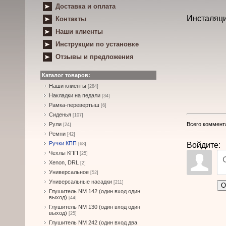
Доставка и оплата
Инсталяци
Контакты
Наши клиенты
Инструкции по установке
Отзывы и предложения
Каталог товаров:
Наши клиенты
[284]
Накладки на педали
[34]
Рамка-перевертыш
[6]
Сиденья
[107]
Всего коммент
Рули
[24]
Ремни
[42]
Ручки КПП
Войдите:
[68]
Чехлы КПП
[25]
Xenon, DRL
[2]
Универсальное
[52]
Универсальные насадки
[211]
О
Глушитель NM 142 (один вход один
выход)
[44]
Глушитель NM 130 (один вход один
выход)
[25]
Глушитель NM 242 (один вход два