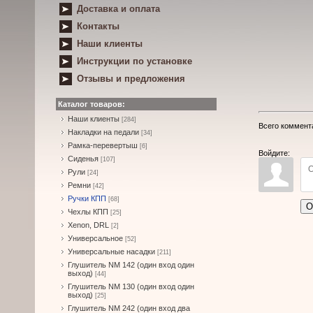
Доставка и оплата
Контакты
Наши клиенты
Инструкции по установке
Отзывы и предложения
Каталог товаров:
Наши клиенты
[284]
Всего коммент
Накладки на педали
[34]
Рамка-перевертыш
[6]
Войдите:
Сиденья
[107]
Рули
[24]
Ремни
[42]
Ручки КПП
[68]
О
Чехлы КПП
[25]
Xenon, DRL
[2]
Универсальное
[52]
Универсальные насадки
[211]
Глушитель NM 142 (один вход один
выход)
[44]
Глушитель NM 130 (один вход один
выход)
[25]
Глушитель NM 242 (один вход два