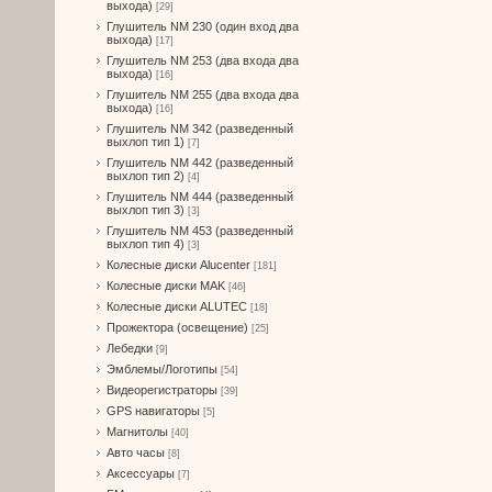
выхода)
[29]
Глушитель NM 230 (один вход два
выхода)
[17]
Глушитель NM 253 (два входа два
выхода)
[16]
Глушитель NM 255 (два входа два
выхода)
[16]
Глушитель NM 342 (разведенный
выхлоп тип 1)
[7]
Глушитель NM 442 (разведенный
выхлоп тип 2)
[4]
Глушитель NM 444 (разведенный
выхлоп тип 3)
[3]
Глушитель NM 453 (разведенный
выхлоп тип 4)
[3]
Колесные диски Alucenter
[181]
Колесные диски MAK
[46]
Колесные диски ALUTEC
[18]
Прожектора (освещение)
[25]
Лебедки
[9]
Эмблемы/Логотипы
[54]
Видеорегистраторы
[39]
GPS навигаторы
[5]
Магнитолы
[40]
Авто часы
[8]
Аксессуары
[7]