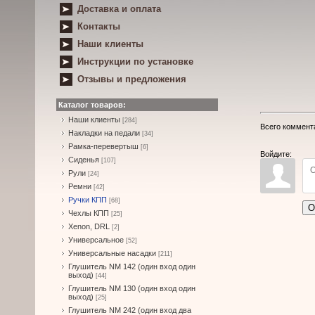
Доставка и оплата
Контакты
Наши клиенты
Инструкции по установке
Отзывы и предложения
Каталог товаров:
Наши клиенты
[284]
Всего коммент
Накладки на педали
[34]
Рамка-перевертыш
[6]
Войдите:
Сиденья
[107]
Рули
[24]
Ремни
[42]
Ручки КПП
[68]
О
Чехлы КПП
[25]
Xenon, DRL
[2]
Универсальное
[52]
Универсальные насадки
[211]
Глушитель NM 142 (один вход один
выход)
[44]
Глушитель NM 130 (один вход один
выход)
[25]
Глушитель NM 242 (один вход два