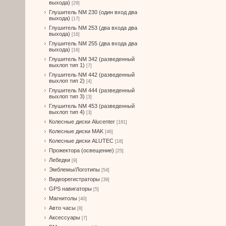
выхода)
[29]
Глушитель NM 230 (один вход два
выхода)
[17]
Глушитель NM 253 (два входа два
выхода)
[16]
Глушитель NM 255 (два входа два
выхода)
[16]
Глушитель NM 342 (разведенный
выхлоп тип 1)
[7]
Глушитель NM 442 (разведенный
выхлоп тип 2)
[4]
Глушитель NM 444 (разведенный
выхлоп тип 3)
[3]
Глушитель NM 453 (разведенный
выхлоп тип 4)
[3]
Колесные диски Alucenter
[181]
Колесные диски MAK
[46]
Колесные диски ALUTEC
[18]
Прожектора (освещение)
[25]
Лебедки
[9]
Эмблемы/Логотипы
[54]
Видеорегистраторы
[39]
GPS навигаторы
[5]
Магнитолы
[40]
Авто часы
[8]
Аксессуары
[7]