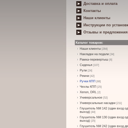
Доставка и оплата
Контакты
Наши клиенты
Инструкции по установ
Отзывы и предложения
Каталог товаров:
Наши клиенты
[284]
Накладки на педали
[34]
Рамка-перевертыш
[6]
Сиденья
[107]
Рули
[24]
Ремни
[42]
Ручки КПП
[68]
Чехлы КПП
[25]
Xenon, DRL
[2]
Универсальное
[52]
Универсальные насадки
[211]
Глушитель NM 142 (один вход о
выход)
[44]
Глушитель NM 130 (один вход о
выход)
[25]
Глушитель NM 242 (один вход д