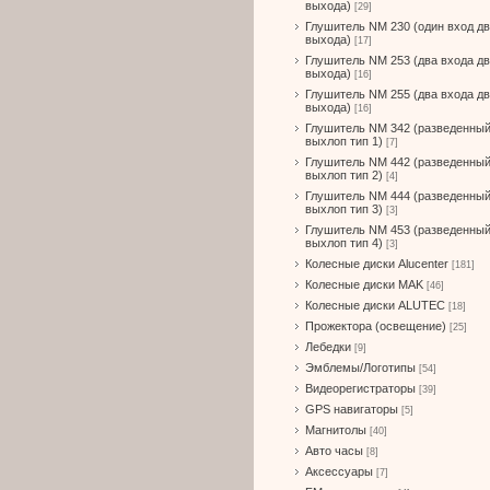
выхода)
[29]
Глушитель NM 230 (один вход д
выхода)
[17]
Глушитель NM 253 (два входа д
выхода)
[16]
Глушитель NM 255 (два входа д
выхода)
[16]
Глушитель NM 342 (разведенны
выхлоп тип 1)
[7]
Глушитель NM 442 (разведенны
выхлоп тип 2)
[4]
Глушитель NM 444 (разведенны
выхлоп тип 3)
[3]
Глушитель NM 453 (разведенны
выхлоп тип 4)
[3]
Колесные диски Alucenter
[181]
Колесные диски MAK
[46]
Колесные диски ALUTEC
[18]
Прожектора (освещение)
[25]
Лебедки
[9]
Эмблемы/Логотипы
[54]
Видеорегистраторы
[39]
GPS навигаторы
[5]
Магнитолы
[40]
Авто часы
[8]
Аксессуары
[7]