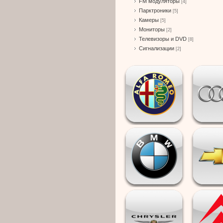
FM модуляторы
[4]
Парктроники
[5]
Камеры
[5]
Мониторы
[2]
Телевизоры и DVD
[8]
Сигнализации
[2]