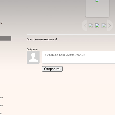
В
реальном
ке
размере
Всего комментариев
:
0
1200x800
/
Войдите:
96.4Kb
Отправить
дин
дин
ва