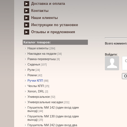
Доставка и оплата
Контакты
Наши клиенты
Инструкции по установке
Отзывы и предложения
Каталог товаров:
Всего коммент
Наши клиенты
[284]
Накладки на педали
[34]
Войдите:
Рамка-перевертыш
[6]
Сиденья
[107]
Рули
[24]
Ремни
О
[42]
Ручки КПП
[68]
Чехлы КПП
[25]
Xenon, DRL
[2]
Универсальное
[52]
Универсальные насадки
[211]
Глушитель NM 142 (один вход один
выход)
[44]
Глушитель NM 130 (один вход один
выход)
[25]
Глушитель NM 242 (один вход два