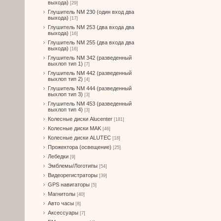
выхода)
[29]
Глушитель NM 230 (один вход два
выхода)
[17]
Глушитель NM 253 (два входа два
выхода)
[16]
Глушитель NM 255 (два входа два
выхода)
[16]
Глушитель NM 342 (разведенный
выхлоп тип 1)
[7]
Глушитель NM 442 (разведенный
выхлоп тип 2)
[4]
Глушитель NM 444 (разведенный
выхлоп тип 3)
[3]
Глушитель NM 453 (разведенный
выхлоп тип 4)
[3]
Колесные диски Alucenter
[181]
Колесные диски MAK
[46]
Колесные диски ALUTEC
[18]
Прожектора (освещение)
[25]
Лебедки
[9]
Эмблемы/Логотипы
[54]
Видеорегистраторы
[39]
GPS навигаторы
[5]
Магнитолы
[40]
Авто часы
[8]
Аксессуары
[7]