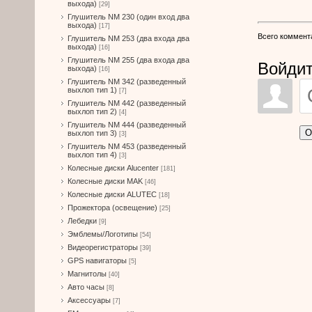
выхода)
[29]
Глушитель NM 230 (один вход два
выхода)
[17]
Всего коммент
Глушитель NM 253 (два входа два
выхода)
[16]
Глушитель NM 255 (два входа два
Войдит
выхода)
[16]
Глушитель NM 342 (разведенный
выхлоп тип 1)
[7]
Глушитель NM 442 (разведенный
выхлоп тип 2)
[4]
Глушитель NM 444 (разведенный
О
выхлоп тип 3)
[3]
Глушитель NM 453 (разведенный
выхлоп тип 4)
[3]
Колесные диски Alucenter
[181]
Колесные диски MAK
[46]
Колесные диски ALUTEC
[18]
Прожектора (освещение)
[25]
Лебедки
[9]
Эмблемы/Логотипы
[54]
Видеорегистраторы
[39]
GPS навигаторы
[5]
Магнитолы
[40]
Авто часы
[8]
Аксессуары
[7]