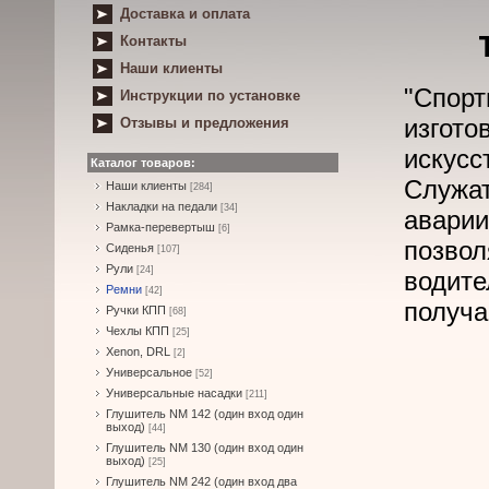
Доставка и оплата
Контакты
Наши клиенты
"Спор
Инструкции по установке
изго
Отзывы и предложения
искусс
Каталог товаров:
Служа
Наши клиенты
[284]
Накладки на педали
[34]
авари
Рамка-перевертыш
[6]
позвол
Сиденья
[107]
Рули
[24]
водите
Ремни
[42]
получа
Ручки КПП
[68]
Чехлы КПП
[25]
Xenon, DRL
[2]
Универсальное
[52]
Универсальные насадки
[211]
Глушитель NM 142 (один вход один
выход)
[44]
Глушитель NM 130 (один вход один
выход)
[25]
Глушитель NM 242 (один вход два