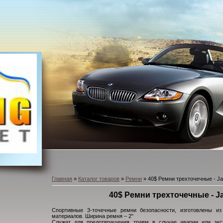
Главная
»
Каталог товаров
»
Ремни
» 40$ Ремни трехточечные - J
40$ Ремни трехточечные - 
Спортивные 3-точечные ремни безопасности, изготовлены из
материалов. Ширина ремня – 2"
Служат для предотвращения травм в случае аварии или экс