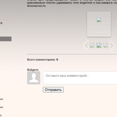
максимально плотно удерживать тело водителя и пассажира в се
безопасности.
ке
В
реальном
размере
Всего комментариев
:
0
800x600
/
Войдите:
51.2Kb
Отправить
дин
дин
ва