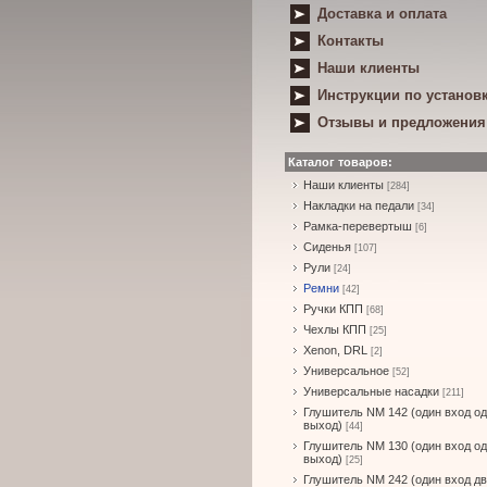
Доставка и оплата
Контакты
Наши клиенты
Инструкции по установ
Отзывы и предложения
Каталог товаров:
Наши клиенты
[284]
Накладки на педали
[34]
Рамка-перевертыш
[6]
Сиденья
[107]
Рули
[24]
Ремни
[42]
Ручки КПП
[68]
Чехлы КПП
[25]
Xenon, DRL
[2]
Универсальное
[52]
Универсальные насадки
[211]
Глушитель NM 142 (один вход о
выход)
[44]
Глушитель NM 130 (один вход о
выход)
[25]
Глушитель NM 242 (один вход д