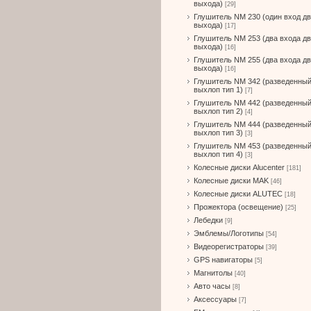
выхода)
[29]
Глушитель NM 230 (один вход д
выхода)
[17]
Глушитель NM 253 (два входа д
выхода)
[16]
Глушитель NM 255 (два входа д
выхода)
[16]
Глушитель NM 342 (разведенны
выхлоп тип 1)
[7]
Глушитель NM 442 (разведенны
выхлоп тип 2)
[4]
Глушитель NM 444 (разведенны
выхлоп тип 3)
[3]
Глушитель NM 453 (разведенны
выхлоп тип 4)
[3]
Колесные диски Alucenter
[181]
Колесные диски MAK
[46]
Колесные диски ALUTEC
[18]
Прожектора (освещение)
[25]
Лебедки
[9]
Эмблемы/Логотипы
[54]
Видеорегистраторы
[39]
GPS навигаторы
[5]
Магнитолы
[40]
Авто часы
[8]
Аксессуары
[7]