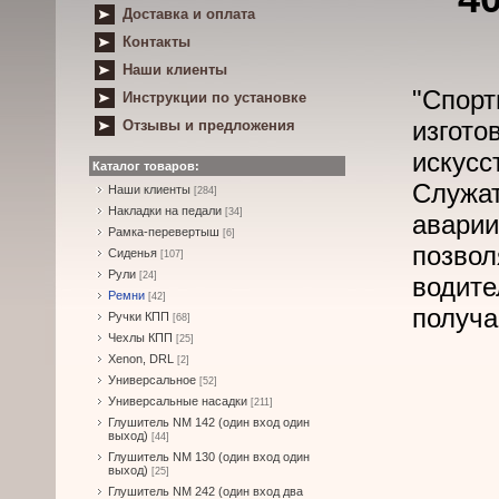
Доставка и оплата
Контакты
Наши клиенты
"Спор
Инструкции по установке
изго
Отзывы и предложения
искусс
Каталог товаров:
Служа
Наши клиенты
[284]
Накладки на педали
[34]
авари
Рамка-перевертыш
[6]
позвол
Сиденья
[107]
Рули
[24]
водите
Ремни
[42]
получа
Ручки КПП
[68]
Чехлы КПП
[25]
Xenon, DRL
[2]
Универсальное
[52]
Универсальные насадки
[211]
Глушитель NM 142 (один вход один
выход)
[44]
Глушитель NM 130 (один вход один
выход)
[25]
Глушитель NM 242 (один вход два