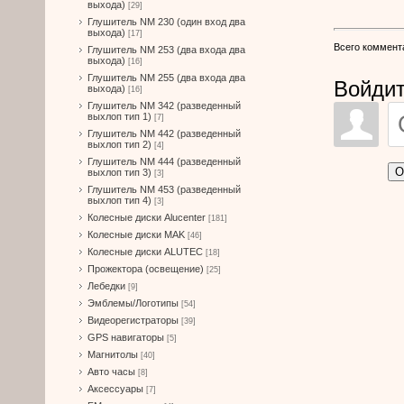
выхода)
[29]
Глушитель NM 230 (один вход два
выхода)
[17]
Всего коммент
Глушитель NM 253 (два входа два
выхода)
[16]
Глушитель NM 255 (два входа два
Войдит
выхода)
[16]
Глушитель NM 342 (разведенный
выхлоп тип 1)
[7]
Глушитель NM 442 (разведенный
выхлоп тип 2)
[4]
Глушитель NM 444 (разведенный
О
выхлоп тип 3)
[3]
Глушитель NM 453 (разведенный
выхлоп тип 4)
[3]
Колесные диски Alucenter
[181]
Колесные диски MAK
[46]
Колесные диски ALUTEC
[18]
Прожектора (освещение)
[25]
Лебедки
[9]
Эмблемы/Логотипы
[54]
Видеорегистраторы
[39]
GPS навигаторы
[5]
Магнитолы
[40]
Авто часы
[8]
Аксессуары
[7]