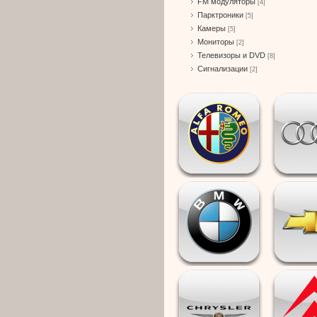
FM модуляторы
[4]
Парктроники
[5]
Камеры
[5]
Мониторы
[2]
Телевизоры и DVD
[8]
Сигнализации
[2]