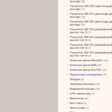
выхода)
[29]
Глушитель NM 230 (один вход д
выхода)
[17]
Глушитель NM 253 (два входа д
выхода)
[16]
Глушитель NM 255 (два входа д
выхода)
[16]
Глушитель NM 342 (разведенны
выхлоп тип 1)
[7]
Глушитель NM 442 (разведенны
выхлоп тип 2)
[4]
Глушитель NM 444 (разведенны
выхлоп тип 3)
[3]
Глушитель NM 453 (разведенны
выхлоп тип 4)
[3]
Колесные диски Alucenter
[181]
Колесные диски MAK
[46]
Колесные диски ALUTEC
[18]
Прожектора (освещение)
[25]
Лебедки
[9]
Эмблемы/Логотипы
[54]
Видеорегистраторы
[39]
GPS навигаторы
[5]
Магнитолы
[40]
Авто часы
[8]
Аксессуары
[7]