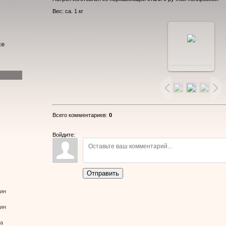
Вес: ca. 1 кг
ке
В
реальном
размере
Всего комментариев
:
0
800x532
/
Войдите:
49.3Kb
Отправить
дин
дин
ва