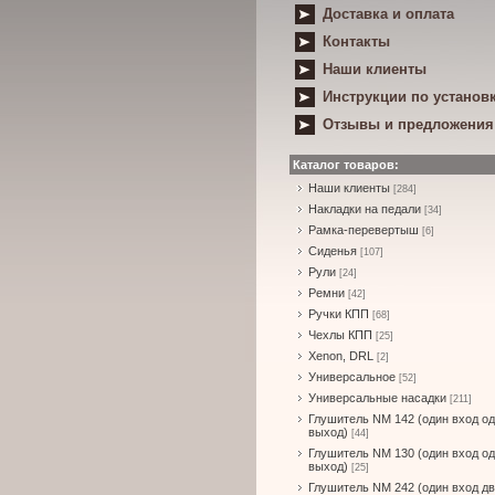
Доставка и оплата
Контакты
Наши клиенты
Инструкции по установ
Отзывы и предложения
Каталог товаров:
Наши клиенты
[284]
Накладки на педали
[34]
Рамка-перевертыш
[6]
Сиденья
[107]
Рули
[24]
Ремни
[42]
Ручки КПП
[68]
Чехлы КПП
[25]
Xenon, DRL
[2]
Универсальное
[52]
Универсальные насадки
[211]
Глушитель NM 142 (один вход о
выход)
[44]
Глушитель NM 130 (один вход о
выход)
[25]
Глушитель NM 242 (один вход д