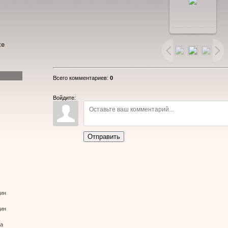
В
реальном
ке
размере
Всего комментариев
:
0
850x436
/
Войдите:
55.2Kb
Отправить
дин
дин
ва