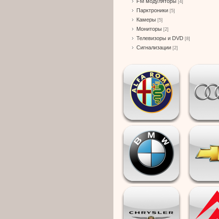
FM модуляторы
[4]
Парктроники
[5]
Камеры
[5]
Мониторы
[2]
Телевизоры и DVD
[8]
Сигнализации
[2]