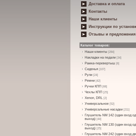
Доставка и оплата
Контакты
Наши клиенты
Инструкции по установ
Отзывы и предложения
Каталог товаров:
Наши клиенты
[284]
Накладки на педали
[34]
Рамка-перевертыш
[6]
Сиденья
[107]
Рули
[24]
Ремни
[42]
Ручки КПП
[68]
Чехлы КПП
[25]
Xenon, DRL
[2]
Универсальное
[52]
Универсальные насадки
[211]
Глушитель NM 142 (один вход о
выход)
[44]
Глушитель NM 130 (один вход о
выход)
[25]
Глушитель NM 242 (один вход д