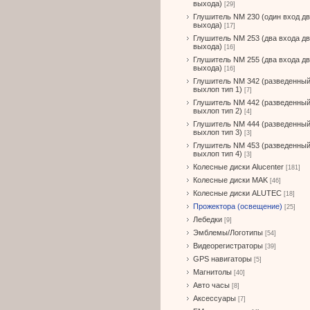
выхода)
[29]
Глушитель NM 230 (один вход д
выхода)
[17]
Глушитель NM 253 (два входа д
выхода)
[16]
Глушитель NM 255 (два входа д
выхода)
[16]
Глушитель NM 342 (разведенны
выхлоп тип 1)
[7]
Глушитель NM 442 (разведенны
выхлоп тип 2)
[4]
Глушитель NM 444 (разведенны
выхлоп тип 3)
[3]
Глушитель NM 453 (разведенны
выхлоп тип 4)
[3]
Колесные диски Alucenter
[181]
Колесные диски MAK
[46]
Колесные диски ALUTEC
[18]
Прожектора (освещение)
[25]
Лебедки
[9]
Эмблемы/Логотипы
[54]
Видеорегистраторы
[39]
GPS навигаторы
[5]
Магнитолы
[40]
Авто часы
[8]
Аксессуары
[7]