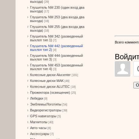
выхода)
[29]
Глушитель NM 230 (один вход два
выхода)
[17]
Глушитель NM 253 (два входа два
выхода)
[16]
Глушитель NM 255 (два входа два
выхода)
[16]
Глушитель NM 342 (разведенный
выхлоп тип 1)
[7]
Всего коммент
Глушитель NM 442 (разведенный
выхлоп тип 2)
[4]
Войдит
Глушитель NM 444 (разведенный
выхлоп тип 3)
[3]
Глушитель NM 453 (разведенный
выхлоп тип 4)
[3]
Колесные диски Alucenter
[181]
Колесные диски MAK
[46]
О
Колесные диски ALUTEC
[18]
Прожектора (освещение)
[25]
Лебедки
[9]
Эмблемы/Логотипы
[54]
Видеорегистраторы
[39]
GPS навигаторы
[5]
Магнитолы
[40]
Авто часы
[8]
Аксессуары
[7]