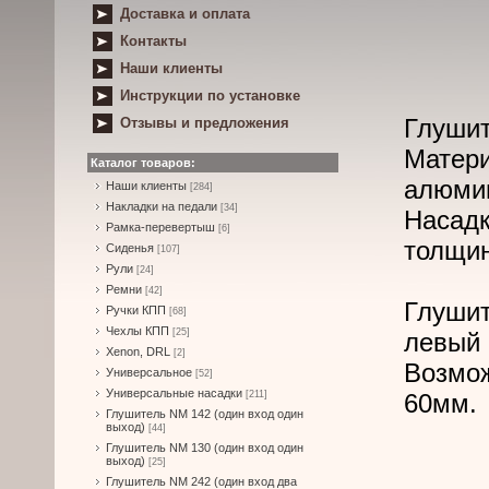
Доставка и оплата
Контакты
Наши клиенты
Инструкции по установке
Глушит
Отзывы и предложения
Матери
Каталог товаров:
алюми
Наши клиенты
[284]
Накладки на педали
[34]
Насад
Рамка-перевертыш
[6]
толщин
Сиденья
[107]
Рули
[24]
Ремни
[42]
Глуши
Ручки КПП
[68]
Чехлы КПП
[25]
левый 
Xenon, DRL
[2]
Возмо
Универсальное
[52]
Универсальные насадки
[211]
60мм.
Глушитель NM 142 (один вход один
выход)
[44]
Глушитель NM 130 (один вход один
выход)
[25]
Глушитель NM 242 (один вход два