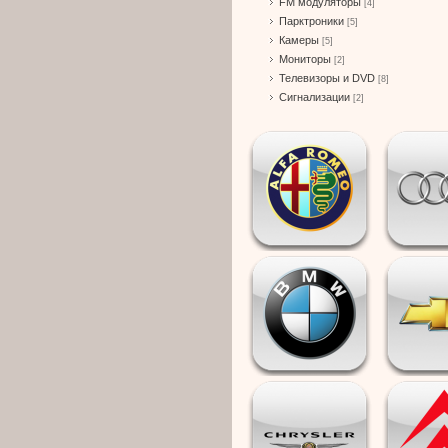
FM модуляторы
[4]
Парктроники
[5]
Камеры
[5]
Мониторы
[2]
Телевизоры и DVD
[8]
Сигнализации
[2]