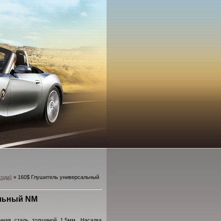
хода)
» 160$ Глушитель универсальный
альный NM
анная сталь толщиной 1,5мм. Насадка