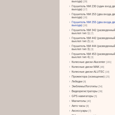
выхода)
[29]
Глушитель NM 230 (один вход д
выхода)
[17]
Глушитель NM 253 (два входа д
выхода)
[16]
Глушитель NM 255 (два входа д
выхода)
[16]
Глушитель NM 342 (разведенны
выхлоп тип 1)
[7]
Глушитель NM 442 (разведенны
выхлоп тип 2)
[4]
Глушитель NM 444 (разведенны
выхлоп тип 3)
[3]
Глушитель NM 453 (разведенны
выхлоп тип 4)
[3]
Колесные диски Alucenter
[181]
Колесные диски MAK
[46]
Колесные диски ALUTEC
[18]
Прожектора (освещение)
[25]
Лебедки
[9]
Эмблемы/Логотипы
[54]
Видеорегистраторы
[39]
GPS навигаторы
[5]
Магнитолы
[40]
Авто часы
[8]
Аксессуары
[7]