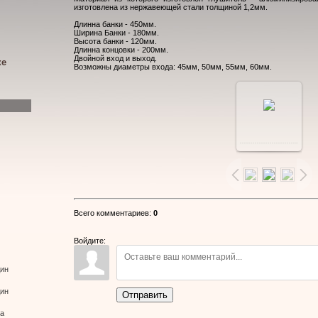
изготовлена из нержавеющей стали толщиной 1,2мм.
Длинна банки - 450мм.
Ширина Банки - 180мм.
Высота банки - 120мм.
Длинна концовки - 200мм.
Двойной вход и выход.
ке
Возможны диаметры входа: 45мм, 50мм, 55мм, 60мм.
В
реальном
размере
Всего комментариев
:
0
750x600
/
Войдите:
56.5Kb
дин
дин
Отправить
ва