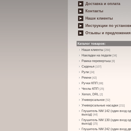
Доставка и оплата
Контакты
Наши клиенты
Инструкции по установ
Отзывы и предложения
Каталог товаров:
Наши клиенты
[284]
Накладки на педали
[34]
Рамка-перевертыш
[6]
Сиденья
[107]
Рули
[24]
Ремни
[42]
Ручки КПП
[68]
Чехлы КПП
[25]
Xenon, DRL
[2]
Универсальное
[52]
Универсальные насадки
[211]
Глушитель NM 142 (один вход о
выход)
[44]
Глушитель NM 130 (один вход о
выход)
[25]
Глушитель NM 242 (один вход д