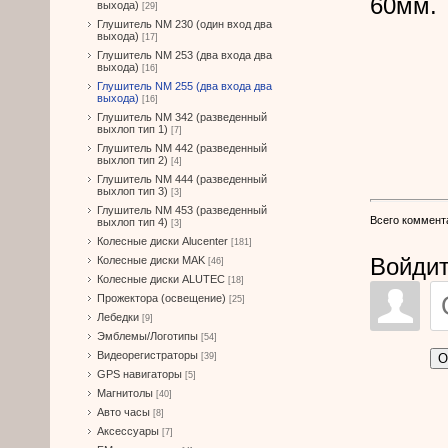
60мм.
выхода)
[29]
Глушитель NM 230 (один вход два
выхода)
[17]
Глушитель NM 253 (два входа два
выхода)
[16]
Глушитель NM 255 (два входа два
выхода)
[16]
Глушитель NM 342 (разведенный
выхлоп тип 1)
[7]
Глушитель NM 442 (разведенный
выхлоп тип 2)
[4]
Глушитель NM 444 (разведенный
выхлоп тип 3)
[3]
Глушитель NM 453 (разведенный
Всего коммент
выхлоп тип 4)
[3]
Колесные диски Alucenter
[181]
Войдит
Колесные диски MAK
[46]
Колесные диски ALUTEC
[18]
Прожектора (освещение)
[25]
Лебедки
[9]
Эмблемы/Логотипы
[54]
Видеорегистраторы
О
[39]
GPS навигаторы
[5]
Магнитолы
[40]
Авто часы
[8]
Аксессуары
[7]