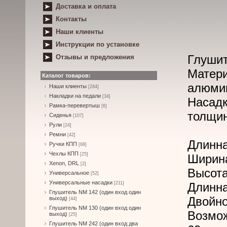
Доставка и оплата
Контакты
Наши клиенты
Инструкции по установке
Глушит
Отзывы и предложения
Матери
Каталог товаров:
алюми
Наши клиенты
[284]
Накладки на педали
[34]
Насад
Рамка-перевертыш
[6]
толщин
Сиденья
[107]
Рули
[24]
Ремни
[42]
Длинна
Ручки КПП
[68]
Чехлы КПП
[25]
Ширина
Xenon, DRL
[2]
Высота
Универсальное
[52]
Универсальные насадки
[211]
Длинна
Глушитель NM 142 (один вход один
Двойно
выход)
[44]
Глушитель NM 130 (один вход один
Возмо
выход)
[25]
Глушитель NM 242 (один вход два