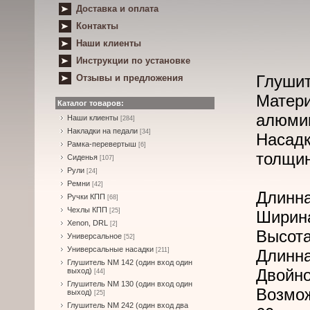
Доставка и оплата
Контакты
Наши клиенты
Инструкции по установке
Глушит
Отзывы и предложения
Матери
Каталог товаров:
алюми
Наши клиенты
[284]
Накладки на педали
[34]
Насад
Рамка-перевертыш
[6]
толщин
Сиденья
[107]
Рули
[24]
Ремни
[42]
Длинна
Ручки КПП
[68]
Чехлы КПП
[25]
Ширина
Xenon, DRL
[2]
Высота
Универсальное
[52]
Универсальные насадки
[211]
Длинна
Глушитель NM 142 (один вход один
Двойно
выход)
[44]
Глушитель NM 130 (один вход один
Возмо
выход)
[25]
Глушитель NM 242 (один вход два