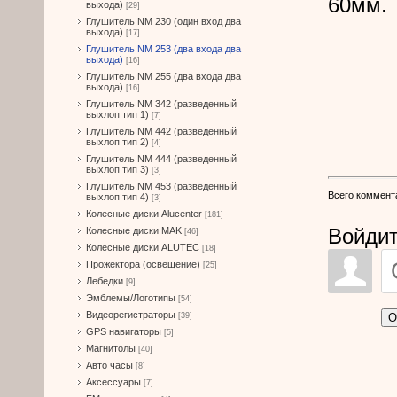
60мм.
выхода)
[29]
Глушитель NM 230 (один вход два
выхода)
[17]
Глушитель NM 253 (два входа два
выхода)
[16]
Глушитель NM 255 (два входа два
выхода)
[16]
Глушитель NM 342 (разведенный
выхлоп тип 1)
[7]
Глушитель NM 442 (разведенный
выхлоп тип 2)
[4]
Глушитель NM 444 (разведенный
выхлоп тип 3)
[3]
Глушитель NM 453 (разведенный
Всего коммент
выхлоп тип 4)
[3]
Колесные диски Alucenter
[181]
Войдит
Колесные диски MAK
[46]
Колесные диски ALUTEC
[18]
Прожектора (освещение)
[25]
Лебедки
[9]
Эмблемы/Логотипы
[54]
Видеорегистраторы
О
[39]
GPS навигаторы
[5]
Магнитолы
[40]
Авто часы
[8]
Аксессуары
[7]