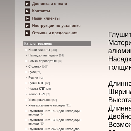
Доставка и оплата
Контакты
Наши клиенты
Инструкции по установке
Глушит
Отзывы и предложения
Матери
Каталог товаров:
алюми
Наши клиенты
[284]
Накладки на педали
[34]
Насад
Рамка-перевертыш
[6]
толщин
Сиденья
[107]
Рули
[24]
Ремни
[42]
Длинна
Ручки КПП
[68]
Чехлы КПП
[25]
Ширина
Xenon, DRL
[2]
Высота
Универсальное
[52]
Универсальные насадки
[211]
Длинна
Глушитель NM 142 (один вход один
Двойно
выход)
[44]
Глушитель NM 130 (один вход один
Возмо
выход)
[25]
Глушитель NM 242 (один вход два