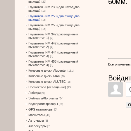
60мм.
выхода)
[29]
Глушитель NM 230 (один вход два
выхода)
[17]
Глушитель NM 253 (два входа два
выхода)
[16]
Глушитель NM 255 (два входа два
выхода)
[16]
Глушитель NM 342 (разведенный
выхлоп тип 1)
[7]
Глушитель NM 442 (разведенный
выхлоп тип 2)
[4]
Глушитель NM 444 (разведенный
выхлоп тип 3)
[3]
Глушитель NM 453 (разведенный
Всего коммент
выхлоп тип 4)
[3]
Колесные диски Alucenter
[181]
Войдит
Колесные диски MAK
[46]
Колесные диски ALUTEC
[18]
Прожектора (освещение)
[25]
Лебедки
[9]
Эмблемы/Логотипы
[54]
Видеорегистраторы
О
[39]
GPS навигаторы
[5]
Магнитолы
[40]
Авто часы
[8]
Аксессуары
[7]