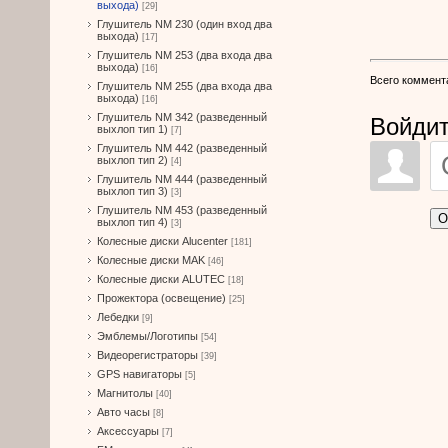
выхода)
[29]
Глушитель NM 230 (один вход два
выхода)
[17]
Глушитель NM 253 (два входа два
выхода)
[16]
Всего коммент
Глушитель NM 255 (два входа два
выхода)
[16]
Глушитель NM 342 (разведенный
Войдит
выхлоп тип 1)
[7]
Глушитель NM 442 (разведенный
выхлоп тип 2)
[4]
Глушитель NM 444 (разведенный
выхлоп тип 3)
[3]
Глушитель NM 453 (разведенный
О
выхлоп тип 4)
[3]
Колесные диски Alucenter
[181]
Колесные диски MAK
[46]
Колесные диски ALUTEC
[18]
Прожектора (освещение)
[25]
Лебедки
[9]
Эмблемы/Логотипы
[54]
Видеорегистраторы
[39]
GPS навигаторы
[5]
Магнитолы
[40]
Авто часы
[8]
Аксессуары
[7]