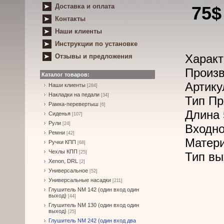
Доставка и оплата
75$
Контакты
Наши клиенты
Инструкции по установке
Характ
Отзывы и предложения
Произв
Каталог товаров:
Артику
Наши клиенты
[284]
Накладки на педали
[34]
Тип Пр
Рамка-перевертыш
[6]
Длина 
Сиденья
[107]
Рули
[24]
Входно
Ремни
[42]
Матер
Ручки КПП
[68]
Чехлы КПП
[25]
Тип вы
Xenon, DRL
[2]
Универсальное
[52]
Универсальные насадки
[211]
Глушитель NM 142 (один вход один
выход)
[44]
Глушитель NM 130 (один вход один
выход)
[25]
Глушитель NM 242 (один вход два