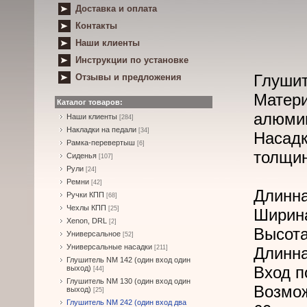
Доставка и оплата
Контакты
Наши клиенты
Инструкции по установке
Глушит
Отзывы и предложения
Матери
Каталог товаров:
алюми
Наши клиенты
[284]
Накладки на педали
[34]
Насад
Рамка-перевертыш
[6]
толщин
Сиденья
[107]
Рули
[24]
Ремни
[42]
Длинна
Ручки КПП
[68]
Чехлы КПП
[25]
Ширина
Xenon, DRL
[2]
Высота
Универсальное
[52]
Универсальные насадки
[211]
Длинна
Глушитель NM 142 (один вход один
Вход п
выход)
[44]
Глушитель NM 130 (один вход один
Возмо
выход)
[25]
Глушитель NM 242 (один вход два