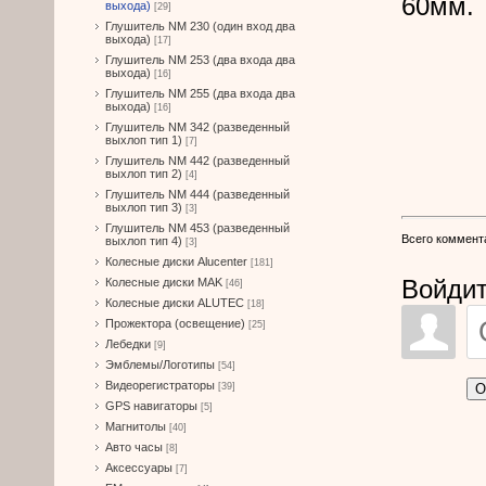
60мм.
выхода)
[29]
Глушитель NM 230 (один вход два
выхода)
[17]
Глушитель NM 253 (два входа два
выхода)
[16]
Глушитель NM 255 (два входа два
выхода)
[16]
Глушитель NM 342 (разведенный
выхлоп тип 1)
[7]
Глушитель NM 442 (разведенный
выхлоп тип 2)
[4]
Глушитель NM 444 (разведенный
выхлоп тип 3)
[3]
Глушитель NM 453 (разведенный
Всего коммент
выхлоп тип 4)
[3]
Колесные диски Alucenter
[181]
Войдит
Колесные диски MAK
[46]
Колесные диски ALUTEC
[18]
Прожектора (освещение)
[25]
Лебедки
[9]
Эмблемы/Логотипы
[54]
Видеорегистраторы
О
[39]
GPS навигаторы
[5]
Магнитолы
[40]
Авто часы
[8]
Аксессуары
[7]