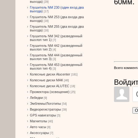
60мм.
выхода)
[29]
Глушитель NM 230 (один вход два
выхода)
[17]
Глушитель NM 253 (два входа два
выхода)
[16]
Глушитель NM 255 (два входа два
выхода)
[16]
Глушитель NM 342 (разведенный
выхлоп тип 1)
[7]
Глушитель NM 442 (разведенный
выхлоп тип 2)
[4]
Глушитель NM 444 (разведенный
выхлоп тип 3)
[3]
Глушитель NM 453 (разведенный
Всего коммент
выхлоп тип 4)
[3]
Колесные диски Alucenter
[181]
Войдит
Колесные диски MAK
[46]
Колесные диски ALUTEC
[18]
Прожектора (освещение)
[25]
Лебедки
[9]
Эмблемы/Логотипы
[54]
Видеорегистраторы
О
[39]
GPS навигаторы
[5]
Магнитолы
[40]
Авто часы
[8]
Аксессуары
[7]