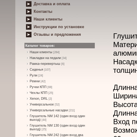
Доставка и оплата
Контакты
Наши клиенты
Инструкции по установке
Глушит
Отзывы и предложения
Матери
Каталог товаров:
алюми
Наши клиенты
[284]
Накладки на педали
[34]
Насад
Рамка-перевертыш
[6]
толщин
Сиденья
[107]
Рули
[24]
Ремни
[42]
Длинна
Ручки КПП
[68]
Чехлы КПП
[25]
Ширина
Xenon, DRL
[2]
Высота
Универсальное
[52]
Универсальные насадки
[211]
Длинна
Глушитель NM 142 (один вход один
Вход п
выход)
[44]
Глушитель NM 130 (один вход один
Возмо
выход)
[25]
Глушитель NM 242 (один вход два