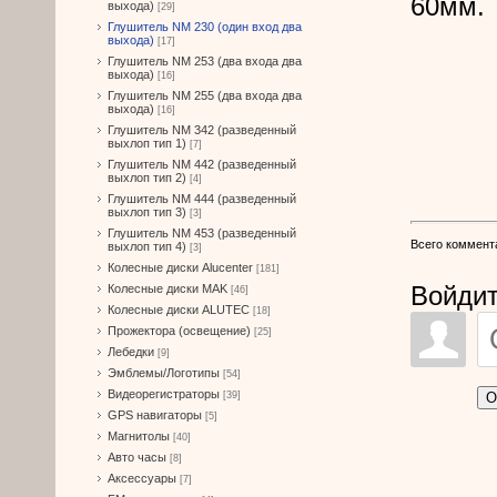
60мм.
выхода)
[29]
Глушитель NM 230 (один вход два
выхода)
[17]
Глушитель NM 253 (два входа два
выхода)
[16]
Глушитель NM 255 (два входа два
выхода)
[16]
Глушитель NM 342 (разведенный
выхлоп тип 1)
[7]
Глушитель NM 442 (разведенный
выхлоп тип 2)
[4]
Глушитель NM 444 (разведенный
выхлоп тип 3)
[3]
Глушитель NM 453 (разведенный
Всего коммент
выхлоп тип 4)
[3]
Колесные диски Alucenter
[181]
Войдит
Колесные диски MAK
[46]
Колесные диски ALUTEC
[18]
Прожектора (освещение)
[25]
Лебедки
[9]
Эмблемы/Логотипы
[54]
Видеорегистраторы
О
[39]
GPS навигаторы
[5]
Магнитолы
[40]
Авто часы
[8]
Аксессуары
[7]