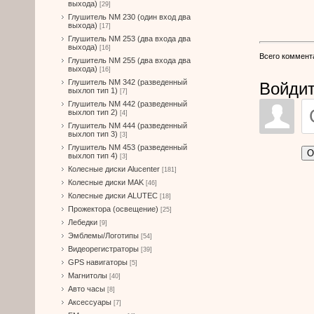
выхода)
[29]
Глушитель NM 230 (один вход два
выхода)
[17]
Глушитель NM 253 (два входа два
выхода)
[16]
Всего коммент
Глушитель NM 255 (два входа два
выхода)
[16]
Глушитель NM 342 (разведенный
Войдит
выхлоп тип 1)
[7]
Глушитель NM 442 (разведенный
выхлоп тип 2)
[4]
Глушитель NM 444 (разведенный
выхлоп тип 3)
[3]
Глушитель NM 453 (разведенный
О
выхлоп тип 4)
[3]
Колесные диски Alucenter
[181]
Колесные диски MAK
[46]
Колесные диски ALUTEC
[18]
Прожектора (освещение)
[25]
Лебедки
[9]
Эмблемы/Логотипы
[54]
Видеорегистраторы
[39]
GPS навигаторы
[5]
Магнитолы
[40]
Авто часы
[8]
Аксессуары
[7]