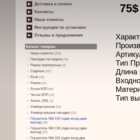
Доставка и оплата
75$
Контакты
Наши клиенты
Инструкции по установке
Характ
Отзывы и предложения
Произв
Каталог товаров:
Артику
Наши клиенты
[284]
Накладки на педали
[34]
Тип Пр
Рамка-перевертыш
[6]
Длина 
Сиденья
[107]
Рули
[24]
Входно
Ремни
[42]
Матер
Ручки КПП
[68]
Чехлы КПП
[25]
Тип вы
Xenon, DRL
[2]
Универсальное
[52]
Универсальные насадки
[211]
Глушитель NM 142 (один вход один
выход)
[44]
Глушитель NM 130 (один вход один
выход)
[25]
Глушитель NM 242 (один вход два