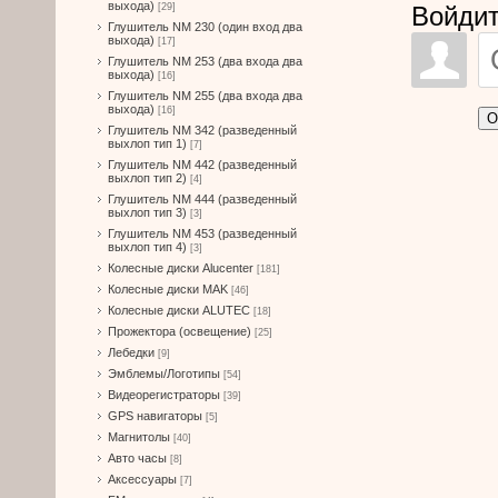
выхода)
Войдит
[29]
Глушитель NM 230 (один вход два
выхода)
[17]
Глушитель NM 253 (два входа два
выхода)
[16]
Глушитель NM 255 (два входа два
выхода)
[16]
О
Глушитель NM 342 (разведенный
выхлоп тип 1)
[7]
Глушитель NM 442 (разведенный
выхлоп тип 2)
[4]
Глушитель NM 444 (разведенный
выхлоп тип 3)
[3]
Глушитель NM 453 (разведенный
выхлоп тип 4)
[3]
Колесные диски Alucenter
[181]
Колесные диски MAK
[46]
Колесные диски ALUTEC
[18]
Прожектора (освещение)
[25]
Лебедки
[9]
Эмблемы/Логотипы
[54]
Видеорегистраторы
[39]
GPS навигаторы
[5]
Магнитолы
[40]
Авто часы
[8]
Аксессуары
[7]