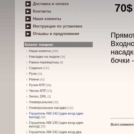
Доставка и оплата
70$
Контакты
Наши клиенты
Инструкции по установке
Прямот
Отзывы и предложения
Входно
Каталог товаров:
насадк
Наши клиенты
[284]
Накладки на педали
[34]
бочки 
Рамка-перевертыш
[6]
Сиденья
[107]
Рули
[24]
Ремни
[42]
Ручки КПП
[68]
Чехлы КПП
[25]
Xenon, DRL
[2]
Универсальное
[52]
Универсальные насадки
[211]
Глушитель NM 142 (один вход один
выход)
[44]
Глушитель NM 130 (один вход один
Всего коммент
выход)
[25]
Глушитель NM 242 (один вход два