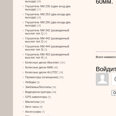
60мм.
выхода)
[29]
Глушитель NM 230 (один вход два
выхода)
[17]
Глушитель NM 253 (два входа два
выхода)
[16]
Глушитель NM 255 (два входа два
выхода)
[16]
Глушитель NM 342 (разведенный
выхлоп тип 1)
[7]
Глушитель NM 442 (разведенный
выхлоп тип 2)
[4]
Глушитель NM 444 (разведенный
выхлоп тип 3)
[3]
Глушитель NM 453 (разведенный
Всего коммент
выхлоп тип 4)
[3]
Колесные диски Alucenter
[181]
Войдит
Колесные диски MAK
[46]
Колесные диски ALUTEC
[18]
Прожектора (освещение)
[25]
Лебедки
[9]
Эмблемы/Логотипы
[54]
Видеорегистраторы
О
[39]
GPS навигаторы
[5]
Магнитолы
[40]
Авто часы
[8]
Аксессуары
[7]