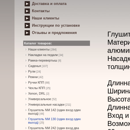
Доставка и оплата
Контакты
Наши клиенты
Инструкции по установке
Глушит
Отзывы и предложения
Матери
Каталог товаров:
алюми
Наши клиенты
[284]
Накладки на педали
[34]
Насад
Рамка-перевертыш
[6]
толщин
Сиденья
[107]
Рули
[24]
Ремни
[42]
Длинна
Ручки КПП
[68]
Чехлы КПП
[25]
Ширина
Xenon, DRL
[2]
Высота
Универсальное
[52]
Универсальные насадки
[211]
Длинна
Глушитель NM 142 (один вход один
Вход и
выход)
[44]
Глушитель NM 130 (один вход один
Возмо
выход)
[25]
Глушитель NM 242 (один вход два