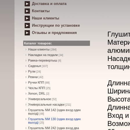
Доставка и оплата
Контакты
Наши клиенты
Инструкции по установке
Глушит
Отзывы и предложения
Матери
Каталог товаров:
алюми
Наши клиенты
[284]
Накладки на педали
[34]
Насад
Рамка-перевертыш
[6]
толщин
Сиденья
[107]
Рули
[24]
Ремни
[42]
Длинна
Ручки КПП
[68]
Чехлы КПП
[25]
Ширина
Xenon, DRL
[2]
Высота
Универсальное
[52]
Универсальные насадки
[211]
Длинна
Глушитель NM 142 (один вход один
Вход и
выход)
[44]
Глушитель NM 130 (один вход один
Возмо
выход)
[25]
Глушитель NM 242 (один вход два