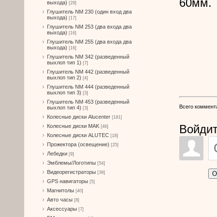
60мм.
выхода)
[29]
Глушитель NM 230 (один вход два
выхода)
[17]
Глушитель NM 253 (два входа два
выхода)
[16]
Глушитель NM 255 (два входа два
выхода)
[16]
Глушитель NM 342 (разведенный
выхлоп тип 1)
[7]
Глушитель NM 442 (разведенный
выхлоп тип 2)
[4]
Глушитель NM 444 (разведенный
выхлоп тип 3)
[3]
Глушитель NM 453 (разведенный
Всего коммент
выхлоп тип 4)
[3]
Колесные диски Alucenter
[181]
Войдит
Колесные диски MAK
[46]
Колесные диски ALUTEC
[18]
Прожектора (освещение)
[25]
Лебедки
[9]
Эмблемы/Логотипы
[54]
Видеорегистраторы
О
[39]
GPS навигаторы
[5]
Магнитолы
[40]
Авто часы
[8]
Аксессуары
[7]