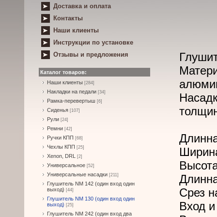
Доставка и оплата
Контакты
Наши клиенты
Инструкции по установке
Глушит
Отзывы и предложения
Матери
Каталог товаров:
алюми
Наши клиенты
[284]
Накладки на педали
[34]
Насад
Рамка-перевертыш
[6]
толщин
Сиденья
[107]
Рули
[24]
Ремни
[42]
Длинна
Ручки КПП
[68]
Чехлы КПП
[25]
Ширина
Xenon, DRL
[2]
Высота
Универсальное
[52]
Универсальные насадки
[211]
Длинна
Глушитель NM 142 (один вход один
Срез н
выход)
[44]
Глушитель NM 130 (один вход один
Вход и
выход)
[25]
Глушитель NM 242 (один вход два