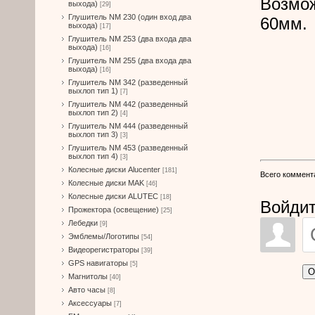
Возмо
выхода)
[29]
Глушитель NM 230 (один вход два
60мм.
выхода)
[17]
Глушитель NM 253 (два входа два
выхода)
[16]
Глушитель NM 255 (два входа два
выхода)
[16]
Глушитель NM 342 (разведенный
выхлоп тип 1)
[7]
Глушитель NM 442 (разведенный
выхлоп тип 2)
[4]
Глушитель NM 444 (разведенный
выхлоп тип 3)
[3]
Глушитель NM 453 (разведенный
выхлоп тип 4)
[3]
Колесные диски Alucenter
[181]
Всего коммент
Колесные диски MAK
[46]
Колесные диски ALUTEC
[18]
Войдит
Прожектора (освещение)
[25]
Лебедки
[9]
Эмблемы/Логотипы
[54]
Видеорегистраторы
[39]
GPS навигаторы
[5]
О
Магнитолы
[40]
Авто часы
[8]
Аксессуары
[7]