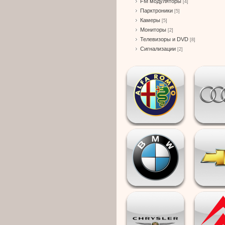
FM модуляторы
[4]
Парктроники
[5]
Камеры
[5]
Мониторы
[2]
Телевизоры и DVD
[8]
Сигнализации
[2]