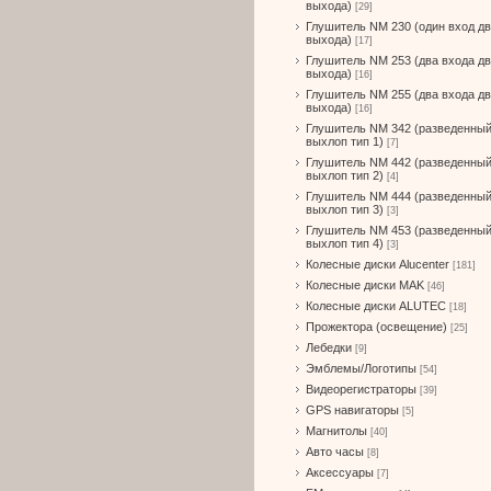
выхода)
[29]
Глушитель NM 230 (один вход д
выхода)
[17]
Глушитель NM 253 (два входа д
выхода)
[16]
Глушитель NM 255 (два входа д
выхода)
[16]
Глушитель NM 342 (разведенны
выхлоп тип 1)
[7]
Глушитель NM 442 (разведенны
выхлоп тип 2)
[4]
Глушитель NM 444 (разведенны
выхлоп тип 3)
[3]
Глушитель NM 453 (разведенны
выхлоп тип 4)
[3]
Колесные диски Alucenter
[181]
Колесные диски MAK
[46]
Колесные диски ALUTEC
[18]
Прожектора (освещение)
[25]
Лебедки
[9]
Эмблемы/Логотипы
[54]
Видеорегистраторы
[39]
GPS навигаторы
[5]
Магнитолы
[40]
Авто часы
[8]
Аксессуары
[7]