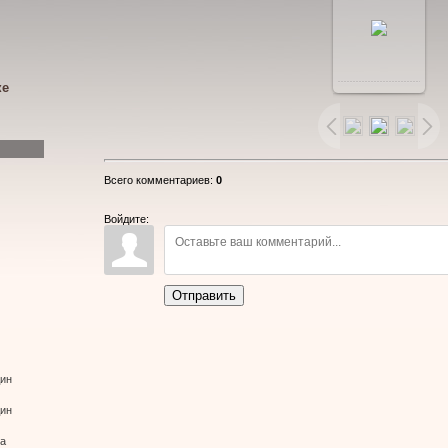
В
ке
реальном
размере
Всего комментариев
:
0
800x600
/
Войдите:
144.3Kb
Отправить
дин
дин
ва