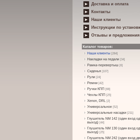
Доставка и оплата
Контакты
Наши клиенты
Инструкции по установ
Отзывы и предложения
Каталог товаров:
Наши клиенты
[284]
Накладки на педали
[34]
Рамка-перевертыш
[6]
Сиденья
[107]
Рули
[24]
Ремни
[42]
Ручки КПП
[68]
Чехлы КПП
[25]
Xenon, DRL
[2]
Универсальное
[52]
Универсальные насадки
[211]
Глушитель NM 142 (один вход о
выход)
[44]
Глушитель NM 130 (один вход о
выход)
[25]
Глушитель NM 242 (один вход д