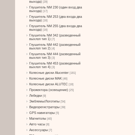
выхода)
[29]
Глушитель NM 230 (один вход два
выхода)
[17]
Глушитель NM 253 (два входа два
выхода)
[16]
Глушитель NM 255 (два входа два
выхода)
[16]
Глушитель NM 342 (разведенный
выхлоп тип 1)
[7]
Глушитель NM 442 (разведенный
выхлоп тип 2)
[4]
Глушитель NM 444 (разведенный
выхлоп тип 3)
[3]
Глушитель NM 453 (разведенный
выхлоп тип 4)
[3]
Колесные диски Alucenter
[181]
Колесные диски MAK
[46]
Колесные диски ALUTEC
[18]
Прожектора (освещение)
[25]
Лебедки
[9]
Эмблемы/Логотипы
[54]
Видеорегистраторы
[39]
GPS навигаторы
[5]
Магнитолы
[40]
Авто часы
[8]
Аксессуары
[7]