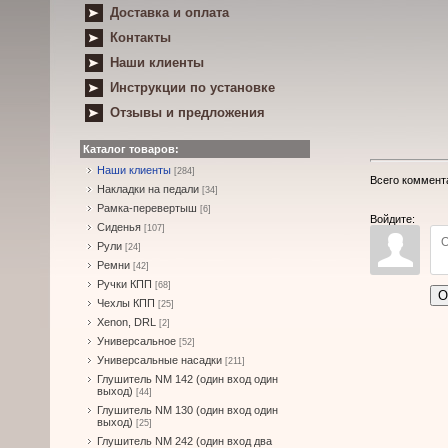
Доставка и оплата
Контакты
Наши клиенты
Инструкции по установке
Отзывы и предложения
Каталог товаров:
Наши клиенты
[284]
Всего коммент
Накладки на педали
[34]
Рамка-перевертыш
[6]
Войдите:
Сиденья
[107]
Рули
[24]
Ремни
[42]
Ручки КПП
[68]
О
Чехлы КПП
[25]
Xenon, DRL
[2]
Универсальное
[52]
Универсальные насадки
[211]
Глушитель NM 142 (один вход один
выход)
[44]
Глушитель NM 130 (один вход один
выход)
[25]
Глушитель NM 242 (один вход два