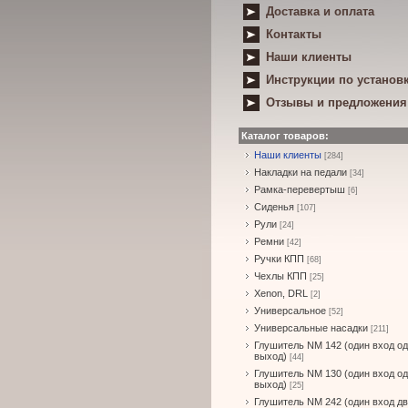
Доставка и оплата
Контакты
Наши клиенты
Инструкции по установ
Отзывы и предложения
Каталог товаров:
Наши клиенты
[284]
Накладки на педали
[34]
Рамка-перевертыш
[6]
Сиденья
[107]
Рули
[24]
Ремни
[42]
Ручки КПП
[68]
Чехлы КПП
[25]
Xenon, DRL
[2]
Универсальное
[52]
Универсальные насадки
[211]
Глушитель NM 142 (один вход о
выход)
[44]
Глушитель NM 130 (один вход о
выход)
[25]
Глушитель NM 242 (один вход д