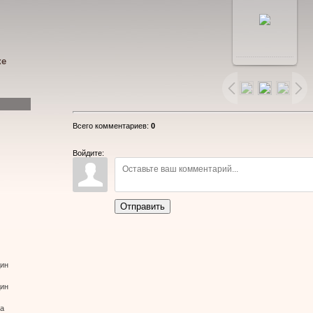
В
ке
реальном
размере
Всего комментариев
:
0
1280x960
/
Войдите:
216.1Kb
Отправить
дин
дин
ва