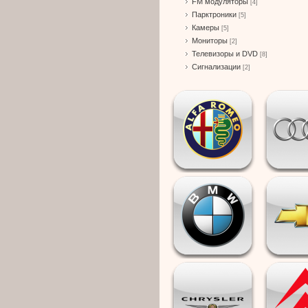
FM модуляторы
[4]
Парктроники
[5]
Камеры
[5]
Мониторы
[2]
Телевизоры и DVD
[8]
Сигнализации
[2]