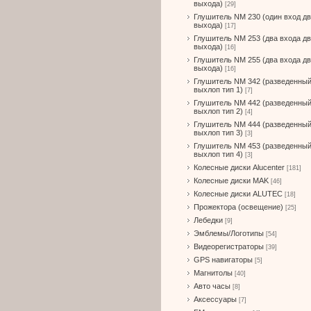
выхода)
[29]
Глушитель NM 230 (один вход д
выхода)
[17]
Глушитель NM 253 (два входа д
выхода)
[16]
Глушитель NM 255 (два входа д
выхода)
[16]
Глушитель NM 342 (разведенны
выхлоп тип 1)
[7]
Глушитель NM 442 (разведенны
выхлоп тип 2)
[4]
Глушитель NM 444 (разведенны
выхлоп тип 3)
[3]
Глушитель NM 453 (разведенны
выхлоп тип 4)
[3]
Колесные диски Alucenter
[181]
Колесные диски MAK
[46]
Колесные диски ALUTEC
[18]
Прожектора (освещение)
[25]
Лебедки
[9]
Эмблемы/Логотипы
[54]
Видеорегистраторы
[39]
GPS навигаторы
[5]
Магнитолы
[40]
Авто часы
[8]
Аксессуары
[7]